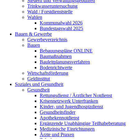
Steuern und Verwaltungsgebühren
Trinkwasseruntersuchung
Wald / Forstdienststelle
Wahlen
Kommunalwahl 2026
Bundestagswahl 2025
Bauen & Gewerbe
Gewerbeverzeichnis
Bauen
Bebauungspläne ONLINE
Baumaßnahmen
Bauleitplanungsverfahren
Bodenrichtwerte
Wirtschaftsförderung
Geldinstitut
Soziales und Gesundheit
Gesundheit
Rettungsdienst / Ärztlicher Notdienst
Krisennetzwerk Unterfranken
Kinder- und Jugendhospizdienst
Gesundheitsfinder
Apothekennotdienst
Ergänzende Unabhängige Teilhabeberatung
Medizinische Einrichtungen
Ärzte und Praxen