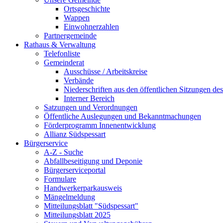
Ortsgeschichte
Wappen
Einwohnerzahlen
Partnergemeinde
Rathaus & Verwaltung
Telefonliste
Gemeinderat
Ausschüsse / Arbeitskreise
Verbände
Niederschriften aus den öffentlichen Sitzungen d
Interner Bereich
Satzungen und Verordnungen
Öffentliche Auslegungen und Bekanntmachungen
Förderprogramm Innenentwicklung
Allianz Südspessart
Bürgerservice
A-Z - Suche
Abfallbeseitigung und Deponie
Bürgerserviceportal
Formulare
Handwerkerparkausweis
Mängelmeldung
Mitteilungsblatt "Südspessart"
Mitteilungsblatt 2025