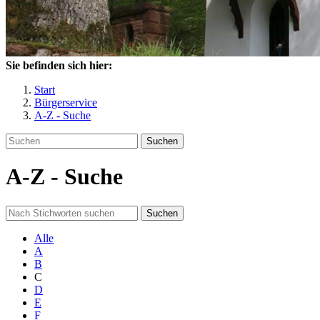
Sie befinden sich hier:
Start
Bürgerservice
A-Z - Suche
Suchen
A-Z - Suche
Suchen
Alle
A
B
C
D
E
F