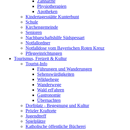
Zahnärzte
Physiotherapien
Apotheken
Kindertagesstätte Kunterbunt
Schule
Kirchengemeinde
Senioren
Nachbarschaftshilfe Südspessart
Notfallordner
Notfalldose vom Bayerischen Roten Kreuz
Pflegeeinrichtungen
Tourismus, Freizeit & Kultur
Tourist-Info
Führungen und Wanderungen
Sehenswürdigkeiten
Wildgehege
Wanderwege
Wald erFahren
Gastronomie
Übernachten
Dorfplatz - Begegnung und Kultur
Prözler Kraftorte
Jugendtreff
Spielplätze
Katholische öffentliche Bücherei