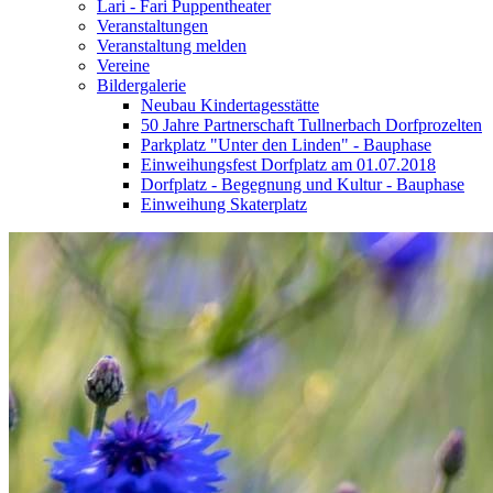
Lari - Fari Puppentheater
Veranstaltungen
Veranstaltung melden
Vereine
Bildergalerie
Neubau Kindertagesstätte
50 Jahre Partnerschaft Tullnerbach Dorfprozelten
Parkplatz "Unter den Linden" - Bauphase
Einweihungsfest Dorfplatz am 01.07.2018
Dorfplatz - Begegnung und Kultur - Bauphase
Einweihung Skaterplatz