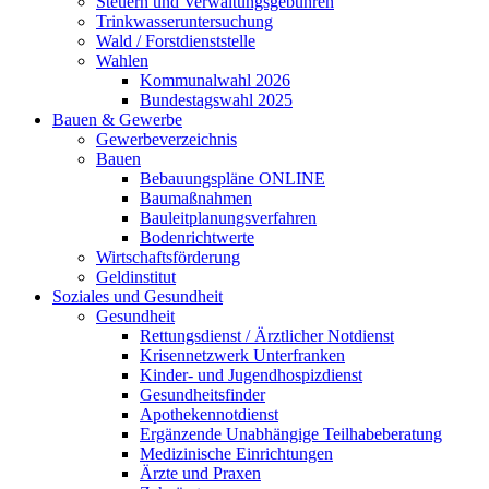
Steuern und Verwaltungsgebühren
Trinkwasseruntersuchung
Wald / Forstdienststelle
Wahlen
Kommunalwahl 2026
Bundestagswahl 2025
Bauen & Gewerbe
Gewerbeverzeichnis
Bauen
Bebauungspläne ONLINE
Baumaßnahmen
Bauleitplanungsverfahren
Bodenrichtwerte
Wirtschaftsförderung
Geldinstitut
Soziales und Gesundheit
Gesundheit
Rettungsdienst / Ärztlicher Notdienst
Krisennetzwerk Unterfranken
Kinder- und Jugendhospizdienst
Gesundheitsfinder
Apothekennotdienst
Ergänzende Unabhängige Teilhabeberatung
Medizinische Einrichtungen
Ärzte und Praxen