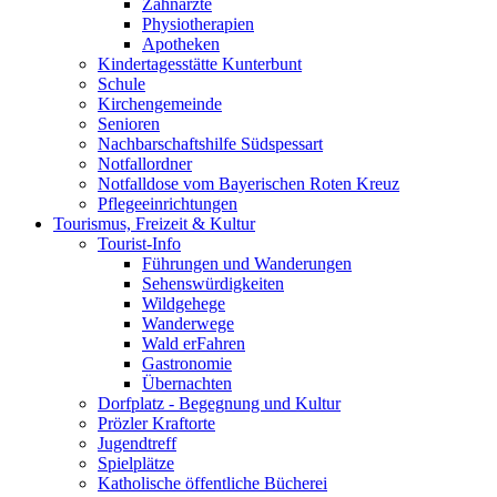
Zahnärzte
Physiotherapien
Apotheken
Kindertagesstätte Kunterbunt
Schule
Kirchengemeinde
Senioren
Nachbarschaftshilfe Südspessart
Notfallordner
Notfalldose vom Bayerischen Roten Kreuz
Pflegeeinrichtungen
Tourismus, Freizeit & Kultur
Tourist-Info
Führungen und Wanderungen
Sehenswürdigkeiten
Wildgehege
Wanderwege
Wald erFahren
Gastronomie
Übernachten
Dorfplatz - Begegnung und Kultur
Prözler Kraftorte
Jugendtreff
Spielplätze
Katholische öffentliche Bücherei