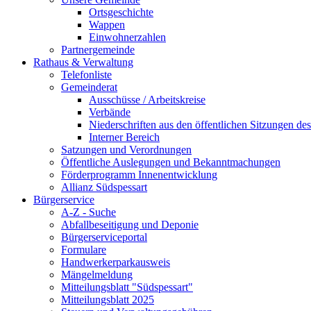
Ortsgeschichte
Wappen
Einwohnerzahlen
Partnergemeinde
Rathaus & Verwaltung
Telefonliste
Gemeinderat
Ausschüsse / Arbeitskreise
Verbände
Niederschriften aus den öffentlichen Sitzungen d
Interner Bereich
Satzungen und Verordnungen
Öffentliche Auslegungen und Bekanntmachungen
Förderprogramm Innenentwicklung
Allianz Südspessart
Bürgerservice
A-Z - Suche
Abfallbeseitigung und Deponie
Bürgerserviceportal
Formulare
Handwerkerparkausweis
Mängelmeldung
Mitteilungsblatt "Südspessart"
Mitteilungsblatt 2025