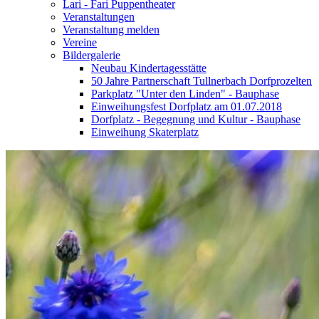
Lari - Fari Puppentheater
Veranstaltungen
Veranstaltung melden
Vereine
Bildergalerie
Neubau Kindertagesstätte
50 Jahre Partnerschaft Tullnerbach Dorfprozelten
Parkplatz "Unter den Linden" - Bauphase
Einweihungsfest Dorfplatz am 01.07.2018
Dorfplatz - Begegnung und Kultur - Bauphase
Einweihung Skaterplatz