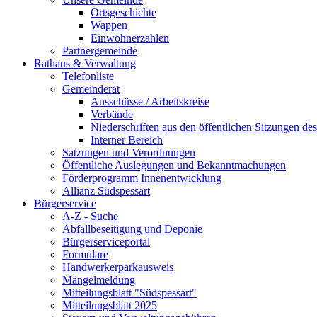
Ortsgeschichte
Wappen
Einwohnerzahlen
Partnergemeinde
Rathaus & Verwaltung
Telefonliste
Gemeinderat
Ausschüsse / Arbeitskreise
Verbände
Niederschriften aus den öffentlichen Sitzungen d
Interner Bereich
Satzungen und Verordnungen
Öffentliche Auslegungen und Bekanntmachungen
Förderprogramm Innenentwicklung
Allianz Südspessart
Bürgerservice
A-Z - Suche
Abfallbeseitigung und Deponie
Bürgerserviceportal
Formulare
Handwerkerparkausweis
Mängelmeldung
Mitteilungsblatt "Südspessart"
Mitteilungsblatt 2025