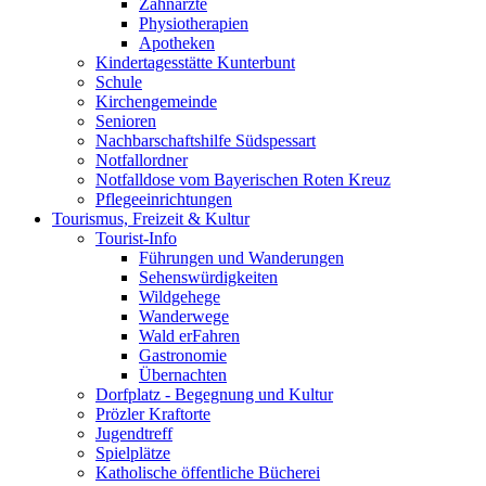
Zahnärzte
Physiotherapien
Apotheken
Kindertagesstätte Kunterbunt
Schule
Kirchengemeinde
Senioren
Nachbarschaftshilfe Südspessart
Notfallordner
Notfalldose vom Bayerischen Roten Kreuz
Pflegeeinrichtungen
Tourismus, Freizeit & Kultur
Tourist-Info
Führungen und Wanderungen
Sehenswürdigkeiten
Wildgehege
Wanderwege
Wald erFahren
Gastronomie
Übernachten
Dorfplatz - Begegnung und Kultur
Prözler Kraftorte
Jugendtreff
Spielplätze
Katholische öffentliche Bücherei