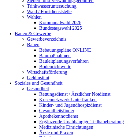
Steuern und Verwaltungsgebühren
Trinkwasseruntersuchung
Wald / Forstdienststelle
Wahlen
Kommunalwahl 2026
Bundestagswahl 2025
Bauen & Gewerbe
Gewerbeverzeichnis
Bauen
Bebauungspläne ONLINE
Baumaßnahmen
Bauleitplanungsverfahren
Bodenrichtwerte
Wirtschaftsförderung
Geldinstitut
Soziales und Gesundheit
Gesundheit
Rettungsdienst / Ärztlicher Notdienst
Krisennetzwerk Unterfranken
Kinder- und Jugendhospizdienst
Gesundheitsfinder
Apothekennotdienst
Ergänzende Unabhängige Teilhabeberatung
Medizinische Einrichtungen
Ärzte und Praxen