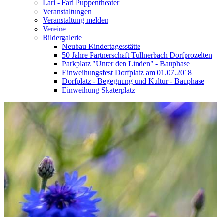
Lari - Fari Puppentheater
Veranstaltungen
Veranstaltung melden
Vereine
Bildergalerie
Neubau Kindertagesstätte
50 Jahre Partnerschaft Tullnerbach Dorfprozelten
Parkplatz "Unter den Linden" - Bauphase
Einweihungsfest Dorfplatz am 01.07.2018
Dorfplatz - Begegnung und Kultur - Bauphase
Einweihung Skaterplatz