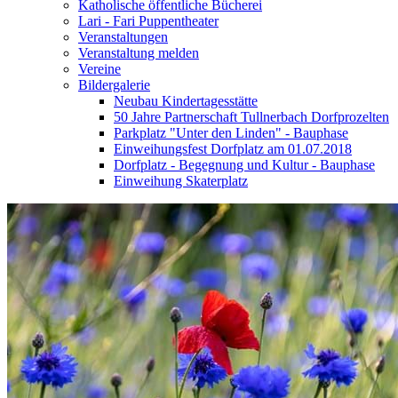
Katholische öffentliche Bücherei
Lari - Fari Puppentheater
Veranstaltungen
Veranstaltung melden
Vereine
Bildergalerie
Neubau Kindertagesstätte
50 Jahre Partnerschaft Tullnerbach Dorfprozelten
Parkplatz "Unter den Linden" - Bauphase
Einweihungsfest Dorfplatz am 01.07.2018
Dorfplatz - Begegnung und Kultur - Bauphase
Einweihung Skaterplatz