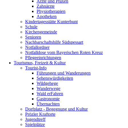
Ärzte und Praxen
Zahnärzte
Physiotherapien
Apotheken
Kindertagesstätte Kunterbunt
Schule
Kirchengemeinde
Senioren
Nachbarschaftshilfe Südspessart
Notfallordner
Notfalldose vom Bayerischen Roten Kreuz
Pflegeeinrichtungen
Tourismus, Freizeit & Kultur
Tourist-Info
Führungen und Wanderungen
Sehenswürdigkeiten
Wildgehege
Wanderwege
Wald erFahren
Gastronomie
Übernachten
Dorfplatz - Begegnung und Kultur
Prözler Kraftorte
Jugendtreff
Spielplätze