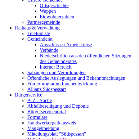
Ortsgeschichte
Wappen
Einwohnerzahlen
Partnergemeinde
Rathaus & Verwaltung
Telefonliste
Gemeinderat
Ausschüsse / Arbeitskreise
Verbände
Niederschriften aus den öffentlichen Sitzungen
des Gemeinderates
Interner Bereich
Satzungen und Verordnungen
Öffentliche Auslegungen und Bekanntmachungen
Förderprogramm Innenentwicklung
Allianz Südspessart
Bürgerservice
A-Z - Suche
Abfallbeseitigung und Deponie
Bürgerserviceportal
Formulare
Handwerkerparkausweis
Mängelmeldung
Mitteilungsblatt "Südspessart"