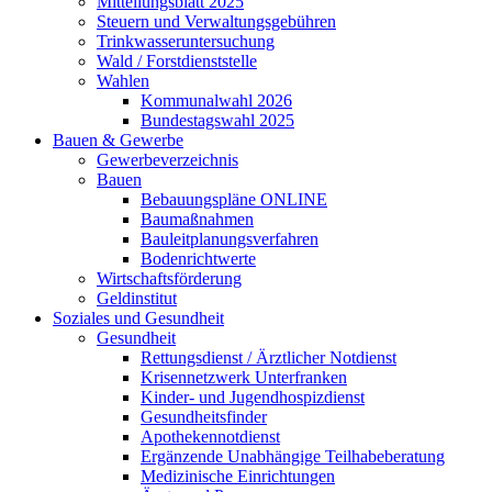
Mitteilungsblatt 2025
Steuern und Verwaltungsgebühren
Trinkwasseruntersuchung
Wald / Forstdienststelle
Wahlen
Kommunalwahl 2026
Bundestagswahl 2025
Bauen & Gewerbe
Gewerbeverzeichnis
Bauen
Bebauungspläne ONLINE
Baumaßnahmen
Bauleitplanungsverfahren
Bodenrichtwerte
Wirtschaftsförderung
Geldinstitut
Soziales und Gesundheit
Gesundheit
Rettungsdienst / Ärztlicher Notdienst
Krisennetzwerk Unterfranken
Kinder- und Jugendhospizdienst
Gesundheitsfinder
Apothekennotdienst
Ergänzende Unabhängige Teilhabeberatung
Medizinische Einrichtungen