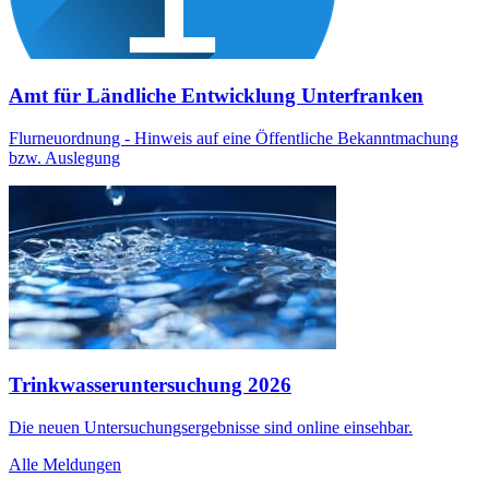
Amt für Ländliche Entwicklung Unterfranken
Flurneuordnung - Hinweis auf eine Öffentliche Bekanntmachung
bzw. Auslegung
Trinkwasseruntersuchung 2026
Die neuen Untersuchungsergebnisse sind online einsehbar.
Alle Meldungen