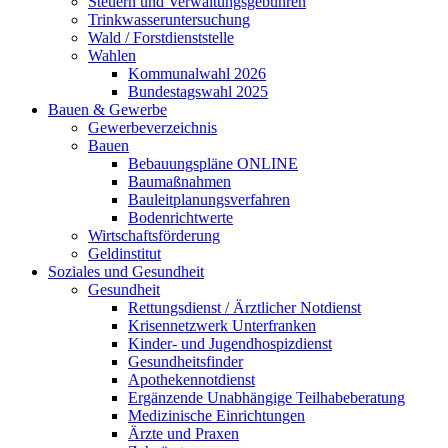
Steuern und Verwaltungsgebühren
Trinkwasseruntersuchung
Wald / Forstdienststelle
Wahlen
Kommunalwahl 2026
Bundestagswahl 2025
Bauen & Gewerbe
Gewerbeverzeichnis
Bauen
Bebauungspläne ONLINE
Baumaßnahmen
Bauleitplanungsverfahren
Bodenrichtwerte
Wirtschaftsförderung
Geldinstitut
Soziales und Gesundheit
Gesundheit
Rettungsdienst / Ärztlicher Notdienst
Krisennetzwerk Unterfranken
Kinder- und Jugendhospizdienst
Gesundheitsfinder
Apothekennotdienst
Ergänzende Unabhängige Teilhabeberatung
Medizinische Einrichtungen
Ärzte und Praxen