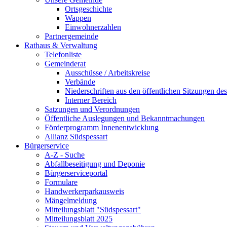
Ortsgeschichte
Wappen
Einwohnerzahlen
Partnergemeinde
Rathaus & Verwaltung
Telefonliste
Gemeinderat
Ausschüsse / Arbeitskreise
Verbände
Niederschriften aus den öffentlichen Sitzungen d
Interner Bereich
Satzungen und Verordnungen
Öffentliche Auslegungen und Bekanntmachungen
Förderprogramm Innenentwicklung
Allianz Südspessart
Bürgerservice
A-Z - Suche
Abfallbeseitigung und Deponie
Bürgerserviceportal
Formulare
Handwerkerparkausweis
Mängelmeldung
Mitteilungsblatt "Südspessart"
Mitteilungsblatt 2025