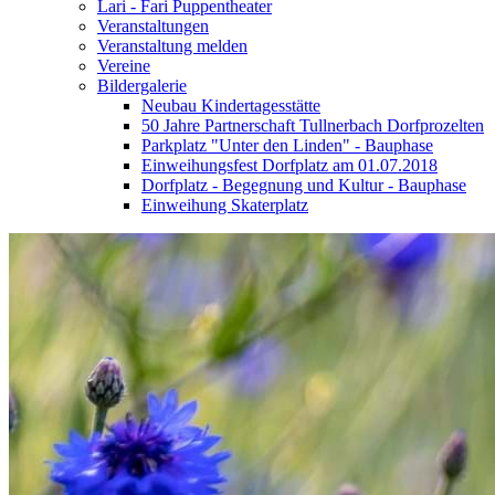
Lari - Fari Puppentheater
Veranstaltungen
Veranstaltung melden
Vereine
Bildergalerie
Neubau Kindertagesstätte
50 Jahre Partnerschaft Tullnerbach Dorfprozelten
Parkplatz "Unter den Linden" - Bauphase
Einweihungsfest Dorfplatz am 01.07.2018
Dorfplatz - Begegnung und Kultur - Bauphase
Einweihung Skaterplatz