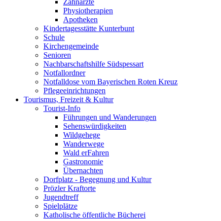
Zahnärzte
Physiotherapien
Apotheken
Kindertagesstätte Kunterbunt
Schule
Kirchengemeinde
Senioren
Nachbarschaftshilfe Südspessart
Notfallordner
Notfalldose vom Bayerischen Roten Kreuz
Pflegeeinrichtungen
Tourismus, Freizeit & Kultur
Tourist-Info
Führungen und Wanderungen
Sehenswürdigkeiten
Wildgehege
Wanderwege
Wald erFahren
Gastronomie
Übernachten
Dorfplatz - Begegnung und Kultur
Prözler Kraftorte
Jugendtreff
Spielplätze
Katholische öffentliche Bücherei