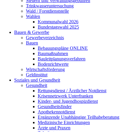
Steuern und Verwaltungsgebühren
Trinkwasseruntersuchung
Wald / Forstdienststelle
Wahlen
Kommunalwahl 2026
Bundestagswahl 2025
Bauen & Gewerbe
Gewerbeverzeichnis
Bauen
Bebauungspläne ONLINE
Baumaßnahmen
Bauleitplanungsverfahren
Bodenrichtwerte
Wirtschaftsförderung
Geldinstitut
Soziales und Gesundheit
Gesundheit
Rettungsdienst / Ärztlicher Notdienst
Krisennetzwerk Unterfranken
Kinder- und Jugendhospizdienst
Gesundheitsfinder
Apothekennotdienst
Ergänzende Unabhängige Teilhabeberatung
Medizinische Einrichtungen
Ärzte und Praxen