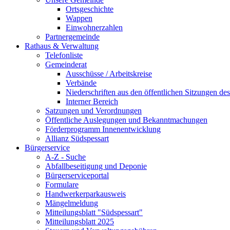
Ortsgeschichte
Wappen
Einwohnerzahlen
Partnergemeinde
Rathaus & Verwaltung
Telefonliste
Gemeinderat
Ausschüsse / Arbeitskreise
Verbände
Niederschriften aus den öffentlichen Sitzungen d
Interner Bereich
Satzungen und Verordnungen
Öffentliche Auslegungen und Bekanntmachungen
Förderprogramm Innenentwicklung
Allianz Südspessart
Bürgerservice
A-Z - Suche
Abfallbeseitigung und Deponie
Bürgerserviceportal
Formulare
Handwerkerparkausweis
Mängelmeldung
Mitteilungsblatt "Südspessart"
Mitteilungsblatt 2025