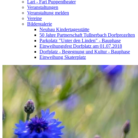
Lari - Fari Puppentheater
Veranstaltungen
Veranstaltung melden
Vereine
Bildergalerie
Neubau Kindertagesstätte
50 Jahre Partnerschaft Tullnerbach Dorfprozelten
Parkplatz "Unter den Linden" - Bauphase
Einweihungsfest Dorfplatz am 01.07.2018
Dorfplatz - Begegnung und Kultur - Bauphase
Einweihung Skaterplatz