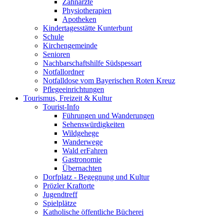
Zahnärzte
Physiotherapien
Apotheken
Kindertagesstätte Kunterbunt
Schule
Kirchengemeinde
Senioren
Nachbarschaftshilfe Südspessart
Notfallordner
Notfalldose vom Bayerischen Roten Kreuz
Pflegeeinrichtungen
Tourismus, Freizeit & Kultur
Tourist-Info
Führungen und Wanderungen
Sehenswürdigkeiten
Wildgehege
Wanderwege
Wald erFahren
Gastronomie
Übernachten
Dorfplatz - Begegnung und Kultur
Prözler Kraftorte
Jugendtreff
Spielplätze
Katholische öffentliche Bücherei