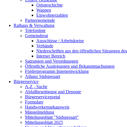
Ortsgeschichte
Wappen
Einwohnerzahlen
Partnergemeinde
Rathaus & Verwaltung
Telefonliste
Gemeinderat
Ausschüsse / Arbeitskreise
Verbände
Niederschriften aus den öffentlichen Sitzungen d
Interner Bereich
Satzungen und Verordnungen
Öffentliche Auslegungen und Bekanntmachungen
Förderprogramm Innenentwicklung
Allianz Südspessart
Bürgerservice
A-Z - Suche
Abfallbeseitigung und Deponie
Bürgerserviceportal
Formulare
Handwerkerparkausweis
Mängelmeldung
Mitteilungsblatt "Südspessart"
Mitteilungsblatt 2025