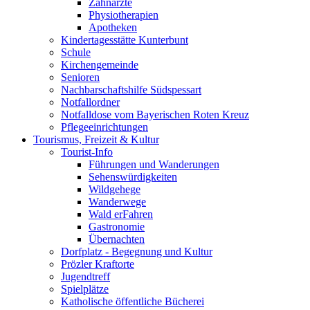
Zahnärzte
Physiotherapien
Apotheken
Kindertagesstätte Kunterbunt
Schule
Kirchengemeinde
Senioren
Nachbarschaftshilfe Südspessart
Notfallordner
Notfalldose vom Bayerischen Roten Kreuz
Pflegeeinrichtungen
Tourismus, Freizeit & Kultur
Tourist-Info
Führungen und Wanderungen
Sehenswürdigkeiten
Wildgehege
Wanderwege
Wald erFahren
Gastronomie
Übernachten
Dorfplatz - Begegnung und Kultur
Prözler Kraftorte
Jugendtreff
Spielplätze
Katholische öffentliche Bücherei