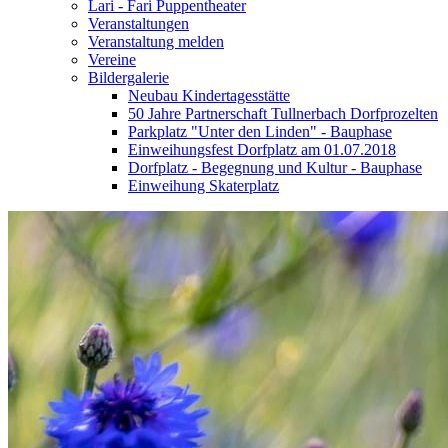
Lari - Fari Puppentheater
Veranstaltungen
Veranstaltung melden
Vereine
Bildergalerie
Neubau Kindertagesstätte
50 Jahre Partnerschaft Tullnerbach Dorfprozelten
Parkplatz "Unter den Linden" - Bauphase
Einweihungsfest Dorfplatz am 01.07.2018
Dorfplatz - Begegnung und Kultur - Bauphase
Einweihung Skaterplatz