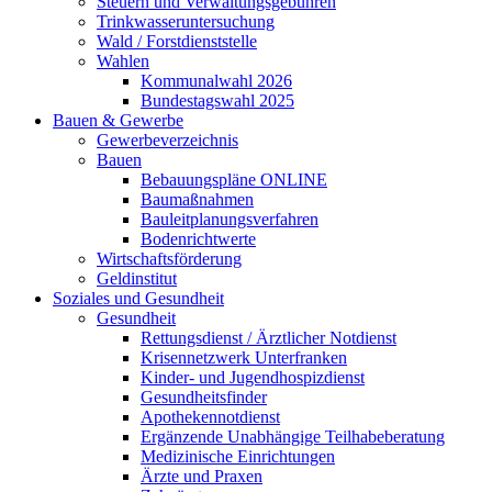
Steuern und Verwaltungsgebühren
Trinkwasseruntersuchung
Wald / Forstdienststelle
Wahlen
Kommunalwahl 2026
Bundestagswahl 2025
Bauen & Gewerbe
Gewerbeverzeichnis
Bauen
Bebauungspläne ONLINE
Baumaßnahmen
Bauleitplanungsverfahren
Bodenrichtwerte
Wirtschaftsförderung
Geldinstitut
Soziales und Gesundheit
Gesundheit
Rettungsdienst / Ärztlicher Notdienst
Krisennetzwerk Unterfranken
Kinder- und Jugendhospizdienst
Gesundheitsfinder
Apothekennotdienst
Ergänzende Unabhängige Teilhabeberatung
Medizinische Einrichtungen
Ärzte und Praxen