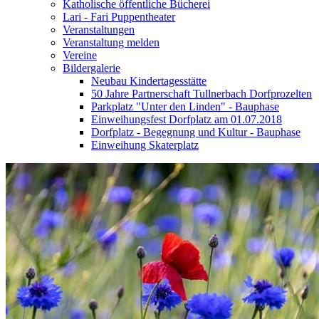
Katholische öffentliche Bücherei
Lari - Fari Puppentheater
Veranstaltungen
Veranstaltung melden
Vereine
Bildergalerie
Neubau Kindertagesstätte
50 Jahre Partnerschaft Tullnerbach Dorfprozelten
Parkplatz "Unter den Linden" - Bauphase
Einweihungsfest Dorfplatz am 01.07.2018
Dorfplatz - Begegnung und Kultur - Bauphase
Einweihung Skaterplatz