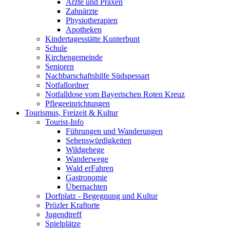
Ärzte und Praxen
Zahnärzte
Physiotherapien
Apotheken
Kindertagesstätte Kunterbunt
Schule
Kirchengemeinde
Senioren
Nachbarschaftshilfe Südspessart
Notfallordner
Notfalldose vom Bayerischen Roten Kreuz
Pflegeeinrichtungen
Tourismus, Freizeit & Kultur
Tourist-Info
Führungen und Wanderungen
Sehenswürdigkeiten
Wildgehege
Wanderwege
Wald erFahren
Gastronomie
Übernachten
Dorfplatz - Begegnung und Kultur
Prözler Kraftorte
Jugendtreff
Spielplätze