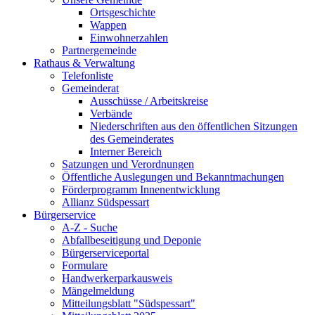
Ortsgeschichte
Wappen
Einwohnerzahlen
Partnergemeinde
Rathaus & Verwaltung
Telefonliste
Gemeinderat
Ausschüsse / Arbeitskreise
Verbände
Niederschriften aus den öffentlichen Sitzungen
des Gemeinderates
Interner Bereich
Satzungen und Verordnungen
Öffentliche Auslegungen und Bekanntmachungen
Förderprogramm Innenentwicklung
Allianz Südspessart
Bürgerservice
A-Z - Suche
Abfallbeseitigung und Deponie
Bürgerserviceportal
Formulare
Handwerkerparkausweis
Mängelmeldung
Mitteilungsblatt "Südspessart"