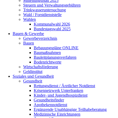
Mitteilungsblatt 2025
Steuern und Verwaltungsgebühren
Trinkwasseruntersuchung
Wald / Forstdienststelle
Wahlen
Kommunalwahl 2026
Bundestagswahl 2025
Bauen & Gewerbe
Gewerbeverzeichnis
Bauen
Bebauungspläne ONLINE
Baumaßnahmen
Bauleitplanungsverfahren
Bodenrichtwerte
Wirtschaftsförderung
Geldinstitut
Soziales und Gesundheit
Gesundheit
Rettungsdienst / Ärztlicher Notdienst
Krisennetzwerk Unterfranken
Kinder- und Jugendhospizdienst
Gesundheitsfinder
Apothekennotdienst
Ergänzende Unabhängige Teilhabeberatung
Medizinische Einrichtungen