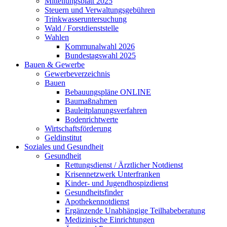
Mitteilungsblatt 2025
Steuern und Verwaltungsgebühren
Trinkwasseruntersuchung
Wald / Forstdienststelle
Wahlen
Kommunalwahl 2026
Bundestagswahl 2025
Bauen & Gewerbe
Gewerbeverzeichnis
Bauen
Bebauungspläne ONLINE
Baumaßnahmen
Bauleitplanungsverfahren
Bodenrichtwerte
Wirtschaftsförderung
Geldinstitut
Soziales und Gesundheit
Gesundheit
Rettungsdienst / Ärztlicher Notdienst
Krisennetzwerk Unterfranken
Kinder- und Jugendhospizdienst
Gesundheitsfinder
Apothekennotdienst
Ergänzende Unabhängige Teilhabeberatung
Medizinische Einrichtungen