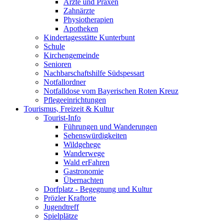
Ärzte und Praxen
Zahnärzte
Physiotherapien
Apotheken
Kindertagesstätte Kunterbunt
Schule
Kirchengemeinde
Senioren
Nachbarschaftshilfe Südspessart
Notfallordner
Notfalldose vom Bayerischen Roten Kreuz
Pflegeeinrichtungen
Tourismus, Freizeit & Kultur
Tourist-Info
Führungen und Wanderungen
Sehenswürdigkeiten
Wildgehege
Wanderwege
Wald erFahren
Gastronomie
Übernachten
Dorfplatz - Begegnung und Kultur
Prözler Kraftorte
Jugendtreff
Spielplätze