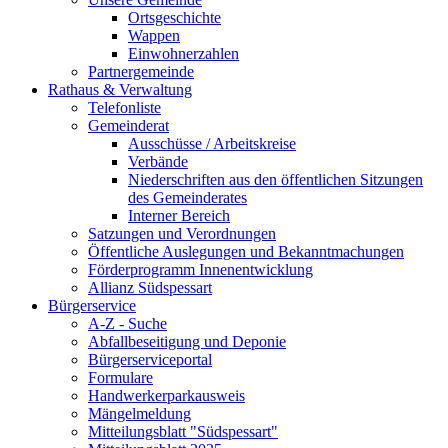
Ortsgeschichte
Wappen
Einwohnerzahlen
Partnergemeinde
Rathaus & Verwaltung
Telefonliste
Gemeinderat
Ausschüsse / Arbeitskreise
Verbände
Niederschriften aus den öffentlichen Sitzungen
des Gemeinderates
Interner Bereich
Satzungen und Verordnungen
Öffentliche Auslegungen und Bekanntmachungen
Förderprogramm Innenentwicklung
Allianz Südspessart
Bürgerservice
A-Z - Suche
Abfallbeseitigung und Deponie
Bürgerserviceportal
Formulare
Handwerkerparkausweis
Mängelmeldung
Mitteilungsblatt "Südspessart"