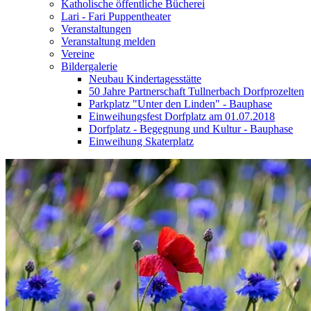
Katholische öffentliche Bücherei
Lari - Fari Puppentheater
Veranstaltungen
Veranstaltung melden
Vereine
Bildergalerie
Neubau Kindertagesstätte
50 Jahre Partnerschaft Tullnerbach Dorfprozelten
Parkplatz "Unter den Linden" - Bauphase
Einweihungsfest Dorfplatz am 01.07.2018
Dorfplatz - Begegnung und Kultur - Bauphase
Einweihung Skaterplatz