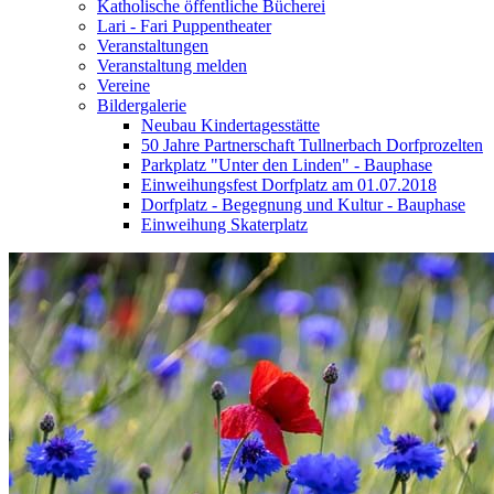
Katholische öffentliche Bücherei
Lari - Fari Puppentheater
Veranstaltungen
Veranstaltung melden
Vereine
Bildergalerie
Neubau Kindertagesstätte
50 Jahre Partnerschaft Tullnerbach Dorfprozelten
Parkplatz "Unter den Linden" - Bauphase
Einweihungsfest Dorfplatz am 01.07.2018
Dorfplatz - Begegnung und Kultur - Bauphase
Einweihung Skaterplatz