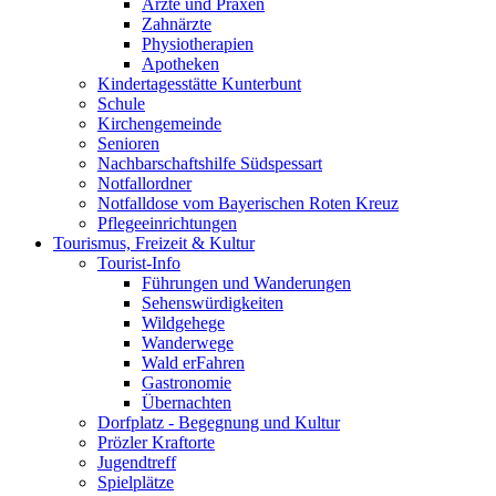
Ärzte und Praxen
Zahnärzte
Physiotherapien
Apotheken
Kindertagesstätte Kunterbunt
Schule
Kirchengemeinde
Senioren
Nachbarschaftshilfe Südspessart
Notfallordner
Notfalldose vom Bayerischen Roten Kreuz
Pflegeeinrichtungen
Tourismus, Freizeit & Kultur
Tourist-Info
Führungen und Wanderungen
Sehenswürdigkeiten
Wildgehege
Wanderwege
Wald erFahren
Gastronomie
Übernachten
Dorfplatz - Begegnung und Kultur
Prözler Kraftorte
Jugendtreff
Spielplätze