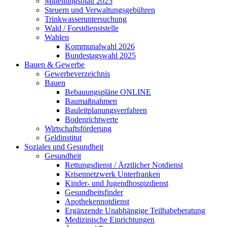
Mitteilungsblatt 2025
Steuern und Verwaltungsgebühren
Trinkwasseruntersuchung
Wald / Forstdienststelle
Wahlen
Kommunalwahl 2026
Bundestagswahl 2025
Bauen & Gewerbe
Gewerbeverzeichnis
Bauen
Bebauungspläne ONLINE
Baumaßnahmen
Bauleitplanungsverfahren
Bodenrichtwerte
Wirtschaftsförderung
Geldinstitut
Soziales und Gesundheit
Gesundheit
Rettungsdienst / Ärztlicher Notdienst
Krisennetzwerk Unterfranken
Kinder- und Jugendhospizdienst
Gesundheitsfinder
Apothekennotdienst
Ergänzende Unabhängige Teilhabeberatung
Medizinische Einrichtungen