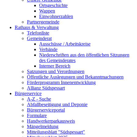
Ortsgeschichte
Wappen
Einwohnerzahlen
Partnergemeinde
Rathaus & Verwaltung
Telefonliste
Gemeinderat
Ausschüsse / Arbeitskreise
Verbände
Niederschriften aus den öffentlichen Sitzungen
des Gemeinderates
Interner Bereich
Satzungen und Verordnungen
Öffentliche Auslegungen und Bekanntmachungen
Förderprogramm Innenentwicklung
Allianz Südspessart
Bürgerservice
A-Z - Suche
Abfallbeseitigung und Deponie
Bürgerserviceportal
Formulare
Handwerkerparkausweis
Mängelmeldung
Mitteilungsblatt "Südspessart"