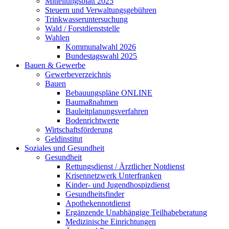
Mitteilungsblatt 2025
Steuern und Verwaltungsgebühren
Trinkwasseruntersuchung
Wald / Forstdienststelle
Wahlen
Kommunalwahl 2026
Bundestagswahl 2025
Bauen & Gewerbe
Gewerbeverzeichnis
Bauen
Bebauungspläne ONLINE
Baumaßnahmen
Bauleitplanungsverfahren
Bodenrichtwerte
Wirtschaftsförderung
Geldinstitut
Soziales und Gesundheit
Gesundheit
Rettungsdienst / Ärztlicher Notdienst
Krisennetzwerk Unterfranken
Kinder- und Jugendhospizdienst
Gesundheitsfinder
Apothekennotdienst
Ergänzende Unabhängige Teilhabeberatung
Medizinische Einrichtungen