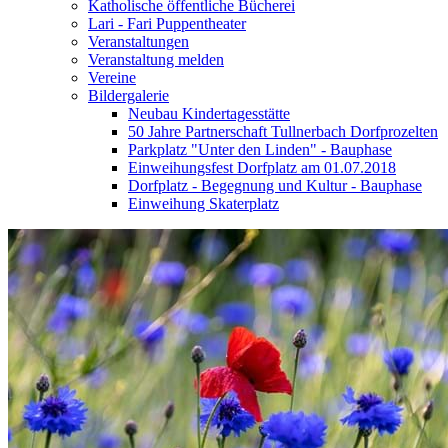
Katholische öffentliche Bücherei
Lari - Fari Puppentheater
Veranstaltungen
Veranstaltung melden
Vereine
Bildergalerie
Neubau Kindertagesstätte
50 Jahre Partnerschaft Tullnerbach Dorfprozelten
Parkplatz "Unter den Linden" - Bauphase
Einweihungsfest Dorfplatz am 01.07.2018
Dorfplatz - Begegnung und Kultur - Bauphase
Einweihung Skaterplatz