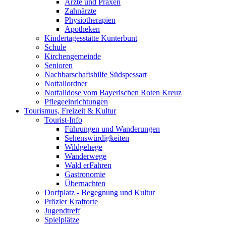
Ärzte und Praxen
Zahnärzte
Physiotherapien
Apotheken
Kindertagesstätte Kunterbunt
Schule
Kirchengemeinde
Senioren
Nachbarschaftshilfe Südspessart
Notfallordner
Notfalldose vom Bayerischen Roten Kreuz
Pflegeeinrichtungen
Tourismus, Freizeit & Kultur
Tourist-Info
Führungen und Wanderungen
Sehenswürdigkeiten
Wildgehege
Wanderwege
Wald erFahren
Gastronomie
Übernachten
Dorfplatz - Begegnung und Kultur
Prözler Kraftorte
Jugendtreff
Spielplätze