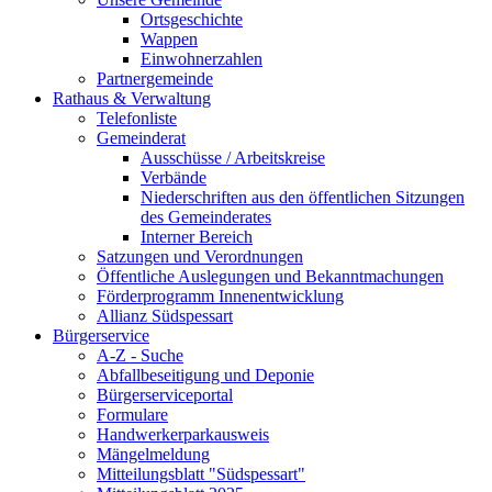
Ortsgeschichte
Wappen
Einwohnerzahlen
Partnergemeinde
Rathaus & Verwaltung
Telefonliste
Gemeinderat
Ausschüsse / Arbeitskreise
Verbände
Niederschriften aus den öffentlichen Sitzungen
des Gemeinderates
Interner Bereich
Satzungen und Verordnungen
Öffentliche Auslegungen und Bekanntmachungen
Förderprogramm Innenentwicklung
Allianz Südspessart
Bürgerservice
A-Z - Suche
Abfallbeseitigung und Deponie
Bürgerserviceportal
Formulare
Handwerkerparkausweis
Mängelmeldung
Mitteilungsblatt "Südspessart"