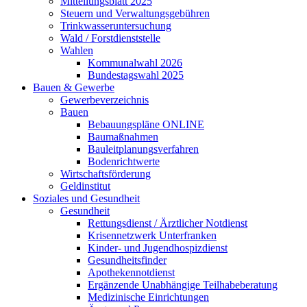
Mitteilungsblatt 2025
Steuern und Verwaltungsgebühren
Trinkwasseruntersuchung
Wald / Forstdienststelle
Wahlen
Kommunalwahl 2026
Bundestagswahl 2025
Bauen & Gewerbe
Gewerbeverzeichnis
Bauen
Bebauungspläne ONLINE
Baumaßnahmen
Bauleitplanungsverfahren
Bodenrichtwerte
Wirtschaftsförderung
Geldinstitut
Soziales und Gesundheit
Gesundheit
Rettungsdienst / Ärztlicher Notdienst
Krisennetzwerk Unterfranken
Kinder- und Jugendhospizdienst
Gesundheitsfinder
Apothekennotdienst
Ergänzende Unabhängige Teilhabeberatung
Medizinische Einrichtungen