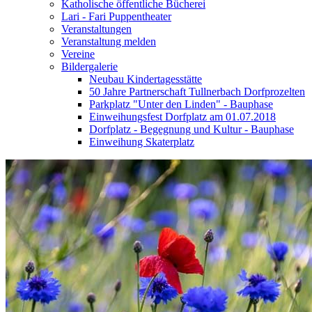
Katholische öffentliche Bücherei
Lari - Fari Puppentheater
Veranstaltungen
Veranstaltung melden
Vereine
Bildergalerie
Neubau Kindertagesstätte
50 Jahre Partnerschaft Tullnerbach Dorfprozelten
Parkplatz "Unter den Linden" - Bauphase
Einweihungsfest Dorfplatz am 01.07.2018
Dorfplatz - Begegnung und Kultur - Bauphase
Einweihung Skaterplatz