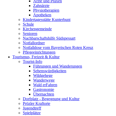
Ärzte und Praxen
Zahnärzte
Physiotherapien
Apotheken
Kindertagesstätte Kunterbunt
Schule
Kirchengemeinde
Senioren
Nachbarschaftshilfe Südspessart
Notfallordner
Notfalldose vom Bayerischen Roten Kreuz
Pflegeeinrichtungen
Tourismus, Freizeit & Kultur
Tourist-Info
Führungen und Wanderungen
Sehenswürdigkeiten
Wildgehege
Wanderwege
Wald erFahren
Gastronomie
Übernachten
Dorfplatz - Begegnung und Kultur
Prözler Kraftorte
Jugendtreff
Spielplätze