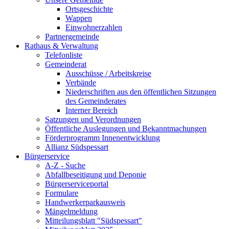
Ortsgeschichte
Wappen
Einwohnerzahlen
Partnergemeinde
Rathaus & Verwaltung
Telefonliste
Gemeinderat
Ausschüsse / Arbeitskreise
Verbände
Niederschriften aus den öffentlichen Sitzungen
des Gemeinderates
Interner Bereich
Satzungen und Verordnungen
Öffentliche Auslegungen und Bekanntmachungen
Förderprogramm Innenentwicklung
Allianz Südspessart
Bürgerservice
A-Z - Suche
Abfallbeseitigung und Deponie
Bürgerserviceportal
Formulare
Handwerkerparkausweis
Mängelmeldung
Mitteilungsblatt "Südspessart"