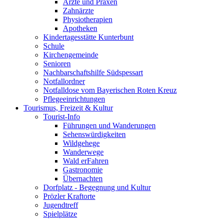
Ärzte und Praxen
Zahnärzte
Physiotherapien
Apotheken
Kindertagesstätte Kunterbunt
Schule
Kirchengemeinde
Senioren
Nachbarschaftshilfe Südspessart
Notfallordner
Notfalldose vom Bayerischen Roten Kreuz
Pflegeeinrichtungen
Tourismus, Freizeit & Kultur
Tourist-Info
Führungen und Wanderungen
Sehenswürdigkeiten
Wildgehege
Wanderwege
Wald erFahren
Gastronomie
Übernachten
Dorfplatz - Begegnung und Kultur
Prözler Kraftorte
Jugendtreff
Spielplätze