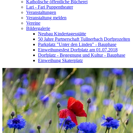
Katholische öffentliche Bücherei
Lari - Fari Puppentheater
Veranstaltungen
Veranstaltung melden
Vereine
Bildergalerie
Neubau Kindertagesstätte
50 Jahre Partnerschaft Tullnerbach Dorfprozelten
Parkplatz "Unter den Linden" - Bauphase
Einweihungsfest Dorfplatz am 01.07.2018
Dorfplatz - Begegnung und Kultur - Bauphase
Einweihung Skaterplatz