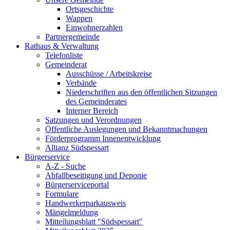
Ortsgeschichte
Wappen
Einwohnerzahlen
Partnergemeinde
Rathaus & Verwaltung
Telefonliste
Gemeinderat
Ausschüsse / Arbeitskreise
Verbände
Niederschriften aus den öffentlichen Sitzungen
des Gemeinderates
Interner Bereich
Satzungen und Verordnungen
Öffentliche Auslegungen und Bekanntmachungen
Förderprogramm Innenentwicklung
Allianz Südspessart
Bürgerservice
A-Z - Suche
Abfallbeseitigung und Deponie
Bürgerserviceportal
Formulare
Handwerkerparkausweis
Mängelmeldung
Mitteilungsblatt "Südspessart"