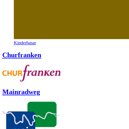
Kinderbasar
Churfranken
Mainradweg