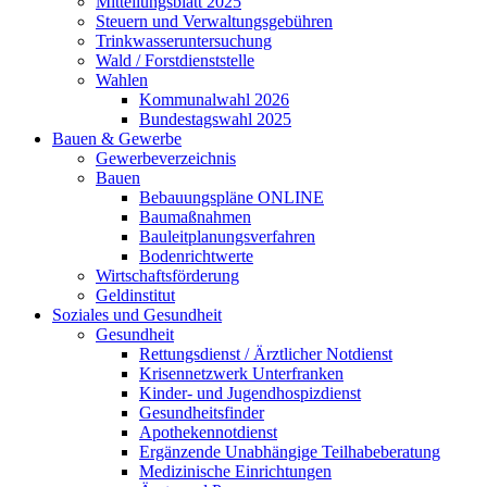
Mitteilungsblatt 2025
Steuern und Verwaltungsgebühren
Trinkwasseruntersuchung
Wald / Forstdienststelle
Wahlen
Kommunalwahl 2026
Bundestagswahl 2025
Bauen & Gewerbe
Gewerbeverzeichnis
Bauen
Bebauungspläne ONLINE
Baumaßnahmen
Bauleitplanungsverfahren
Bodenrichtwerte
Wirtschaftsförderung
Geldinstitut
Soziales und Gesundheit
Gesundheit
Rettungsdienst / Ärztlicher Notdienst
Krisennetzwerk Unterfranken
Kinder- und Jugendhospizdienst
Gesundheitsfinder
Apothekennotdienst
Ergänzende Unabhängige Teilhabeberatung
Medizinische Einrichtungen