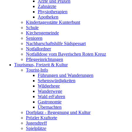
Ärzte und Praxen
Zahnärzte
Physiotherapien
Apotheken
Kindertagesstätte Kunterbunt
Schule
Kirchengemeinde
Senioren
Nachbarschaftshilfe Südspessart
Notfallordner
Notfalldose vom Bayerischen Roten Kreuz
Pflegeeinrichtungen
Tourismus, Freizeit & Kultur
Tourist-Info
Führungen und Wanderungen
Sehenswürdigkeiten
Wildgehege
Wanderwege
Wald erFahren
Gastronomie
Übernachten
Dorfplatz - Begegnung und Kultur
Prözler Kraftorte
Jugendtreff
Spielplätze