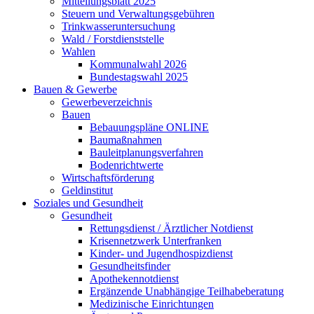
Mitteilungsblatt 2025
Steuern und Verwaltungsgebühren
Trinkwasseruntersuchung
Wald / Forstdienststelle
Wahlen
Kommunalwahl 2026
Bundestagswahl 2025
Bauen & Gewerbe
Gewerbeverzeichnis
Bauen
Bebauungspläne ONLINE
Baumaßnahmen
Bauleitplanungsverfahren
Bodenrichtwerte
Wirtschaftsförderung
Geldinstitut
Soziales und Gesundheit
Gesundheit
Rettungsdienst / Ärztlicher Notdienst
Krisennetzwerk Unterfranken
Kinder- und Jugendhospizdienst
Gesundheitsfinder
Apothekennotdienst
Ergänzende Unabhängige Teilhabeberatung
Medizinische Einrichtungen