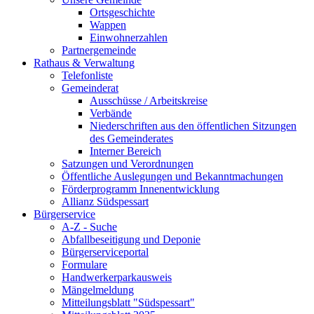
Ortsgeschichte
Wappen
Einwohnerzahlen
Partnergemeinde
Rathaus & Verwaltung
Telefonliste
Gemeinderat
Ausschüsse / Arbeitskreise
Verbände
Niederschriften aus den öffentlichen Sitzungen
des Gemeinderates
Interner Bereich
Satzungen und Verordnungen
Öffentliche Auslegungen und Bekanntmachungen
Förderprogramm Innenentwicklung
Allianz Südspessart
Bürgerservice
A-Z - Suche
Abfallbeseitigung und Deponie
Bürgerserviceportal
Formulare
Handwerkerparkausweis
Mängelmeldung
Mitteilungsblatt "Südspessart"