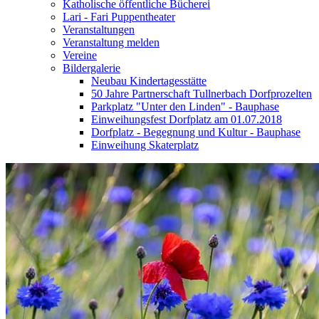
Katholische öffentliche Bücherei
Lari - Fari Puppentheater
Veranstaltungen
Veranstaltung melden
Vereine
Bildergalerie
Neubau Kindertagesstätte
50 Jahre Partnerschaft Tullnerbach Dorfprozelten
Parkplatz "Unter den Linden" - Bauphase
Einweihungsfest Dorfplatz am 01.07.2018
Dorfplatz - Begegnung und Kultur - Bauphase
Einweihung Skaterplatz