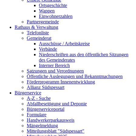
Ortsgeschichte
Wappen
Einwohnerzahlen
Partnergemeinde
Rathaus & Verwaltung
Telefonliste
Gemeinderat
Ausschüsse / Arbeitskreise
Verbände
Niederschriften aus den öffentlichen Sitzungen
des Gemeinderates
Interner Bereich
Satzungen und Verordnungen
Öffentliche Auslegungen und Bekanntmachungen
Förderprogramm Innenentwicklung
Allianz Südspessart
Bürgerservice
A-Z - Suche
Abfallbeseitigung und Deponie
Bürgerserviceportal
Formulare
Handwerkerparkausweis
Mängelmeldung
Mitteilungsblatt "Südspessart"