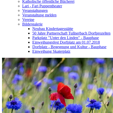
Katholische öffentliche Bücherei
Lari - Fari Puppentheater
Veranstaltungen
Veranstaltung melden
Vereine
Bildergalerie
Neubau Kindertagesstätte
50 Jahre Partnerschaft Tullnerbach Dorfprozelten
Parkplatz "Unter den Linden" - Bauphase
Einweihungsfest Dorfplatz am 01.07.2018
Dorfplatz - Begegnung und Kultur - Bauphase
Einweihung Skaterplatz