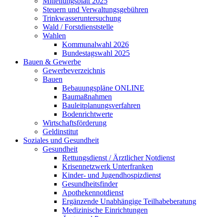
Mitteilungsblatt 2025
Steuern und Verwaltungsgebühren
Trinkwasseruntersuchung
Wald / Forstdienststelle
Wahlen
Kommunalwahl 2026
Bundestagswahl 2025
Bauen & Gewerbe
Gewerbeverzeichnis
Bauen
Bebauungspläne ONLINE
Baumaßnahmen
Bauleitplanungsverfahren
Bodenrichtwerte
Wirtschaftsförderung
Geldinstitut
Soziales und Gesundheit
Gesundheit
Rettungsdienst / Ärztlicher Notdienst
Krisennetzwerk Unterfranken
Kinder- und Jugendhospizdienst
Gesundheitsfinder
Apothekennotdienst
Ergänzende Unabhängige Teilhabeberatung
Medizinische Einrichtungen