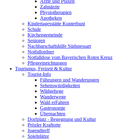
Ärzte und Praxen
Zahnärzte
Physiotherapien
Apotheken
Kindertagesstätte Kunterbunt
Schule
Kirchengemeinde
Senioren
Nachbarschaftshilfe Südspessart
Notfallordner
Notfalldose vom Bayerischen Roten Kreuz
Pflegeeinrichtungen
Tourismus, Freizeit & Kultur
Tourist-Info
Führungen und Wanderungen
Sehenswürdigkeiten
Wildgehege
Wanderwege
Wald erFahren
Gastronomie
Übernachten
Dorfplatz - Begegnung und Kultur
Prözler Kraftorte
Jugendtreff
Spielplätze