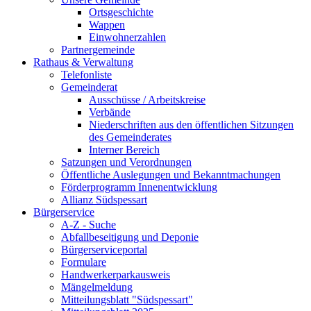
Ortsgeschichte
Wappen
Einwohnerzahlen
Partnergemeinde
Rathaus & Verwaltung
Telefonliste
Gemeinderat
Ausschüsse / Arbeitskreise
Verbände
Niederschriften aus den öffentlichen Sitzungen
des Gemeinderates
Interner Bereich
Satzungen und Verordnungen
Öffentliche Auslegungen und Bekanntmachungen
Förderprogramm Innenentwicklung
Allianz Südspessart
Bürgerservice
A-Z - Suche
Abfallbeseitigung und Deponie
Bürgerserviceportal
Formulare
Handwerkerparkausweis
Mängelmeldung
Mitteilungsblatt "Südspessart"