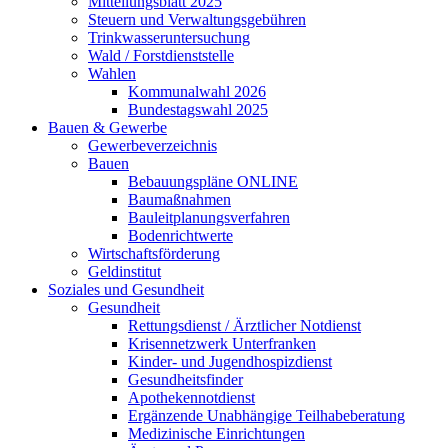
Mitteilungsblatt 2025
Steuern und Verwaltungsgebühren
Trinkwasseruntersuchung
Wald / Forstdienststelle
Wahlen
Kommunalwahl 2026
Bundestagswahl 2025
Bauen & Gewerbe
Gewerbeverzeichnis
Bauen
Bebauungspläne ONLINE
Baumaßnahmen
Bauleitplanungsverfahren
Bodenrichtwerte
Wirtschaftsförderung
Geldinstitut
Soziales und Gesundheit
Gesundheit
Rettungsdienst / Ärztlicher Notdienst
Krisennetzwerk Unterfranken
Kinder- und Jugendhospizdienst
Gesundheitsfinder
Apothekennotdienst
Ergänzende Unabhängige Teilhabeberatung
Medizinische Einrichtungen