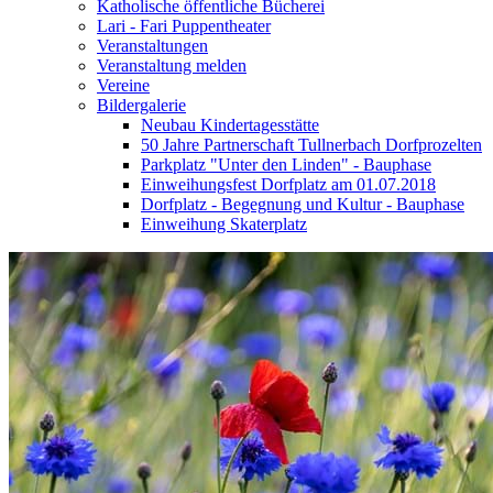
Katholische öffentliche Bücherei
Lari - Fari Puppentheater
Veranstaltungen
Veranstaltung melden
Vereine
Bildergalerie
Neubau Kindertagesstätte
50 Jahre Partnerschaft Tullnerbach Dorfprozelten
Parkplatz "Unter den Linden" - Bauphase
Einweihungsfest Dorfplatz am 01.07.2018
Dorfplatz - Begegnung und Kultur - Bauphase
Einweihung Skaterplatz