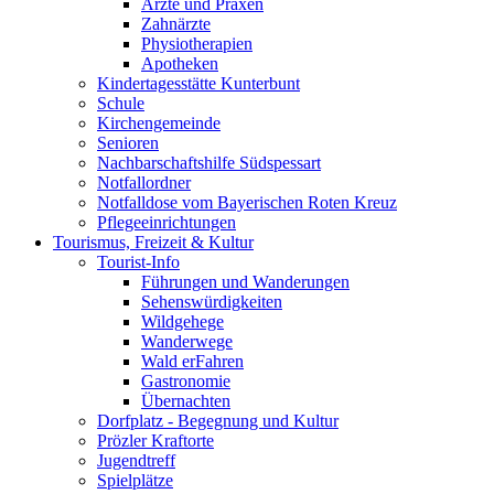
Ärzte und Praxen
Zahnärzte
Physiotherapien
Apotheken
Kindertagesstätte Kunterbunt
Schule
Kirchengemeinde
Senioren
Nachbarschaftshilfe Südspessart
Notfallordner
Notfalldose vom Bayerischen Roten Kreuz
Pflegeeinrichtungen
Tourismus, Freizeit & Kultur
Tourist-Info
Führungen und Wanderungen
Sehenswürdigkeiten
Wildgehege
Wanderwege
Wald erFahren
Gastronomie
Übernachten
Dorfplatz - Begegnung und Kultur
Prözler Kraftorte
Jugendtreff
Spielplätze