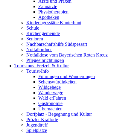
Ärzte und Praxen
Zahnärzte
Physiotherapien
Apotheken
Kindertagesstätte Kunterbunt
Schule
Kirchengemeinde
Senioren
Nachbarschaftshilfe Südspessart
Notfallordner
Notfalldose vom Bayerischen Roten Kreuz
Pflegeeinrichtungen
Tourismus, Freizeit & Kultur
Tourist-Info
Führungen und Wanderungen
Sehenswürdigkeiten
Wildgehege
Wanderwege
Wald erFahren
Gastronomie
Übernachten
Dorfplatz - Begegnung und Kultur
Prözler Kraftorte
Jugendtreff
Spielplätze