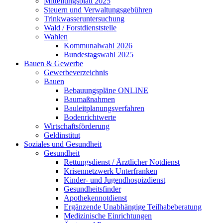
Mitteilungsblatt 2025
Steuern und Verwaltungsgebühren
Trinkwasseruntersuchung
Wald / Forstdienststelle
Wahlen
Kommunalwahl 2026
Bundestagswahl 2025
Bauen & Gewerbe
Gewerbeverzeichnis
Bauen
Bebauungspläne ONLINE
Baumaßnahmen
Bauleitplanungsverfahren
Bodenrichtwerte
Wirtschaftsförderung
Geldinstitut
Soziales und Gesundheit
Gesundheit
Rettungsdienst / Ärztlicher Notdienst
Krisennetzwerk Unterfranken
Kinder- und Jugendhospizdienst
Gesundheitsfinder
Apothekennotdienst
Ergänzende Unabhängige Teilhabeberatung
Medizinische Einrichtungen