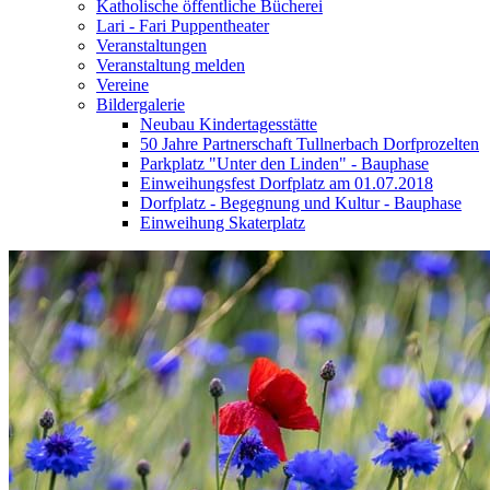
Katholische öffentliche Bücherei
Lari - Fari Puppentheater
Veranstaltungen
Veranstaltung melden
Vereine
Bildergalerie
Neubau Kindertagesstätte
50 Jahre Partnerschaft Tullnerbach Dorfprozelten
Parkplatz "Unter den Linden" - Bauphase
Einweihungsfest Dorfplatz am 01.07.2018
Dorfplatz - Begegnung und Kultur - Bauphase
Einweihung Skaterplatz