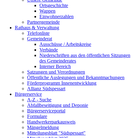
Ortsgeschichte
Wappen
Einwohnerzahlen
Partnergemeinde
Rathaus & Verwaltung
Telefonliste
Gemeinderat
Ausschüsse / Arbeitskreise
Verbände
Niederschriften aus den öffentlichen Sitzungen
des Gemeinderates
Interner Bereich
Satzungen und Verordnungen
Öffentliche Auslegungen und Bekanntmachungen
Förderprogramm Innenentwicklung
Allianz Südspessart
Bürgerservice
A-Z - Suche
Abfallbeseitigung und Deponie
Bürgerserviceportal
Formulare
Handwerkerparkausweis
Mängelmeldung
Mitteilungsblatt "Südspessart"