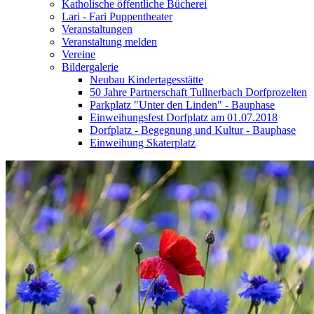
Katholische öffentliche Bücherei
Lari - Fari Puppentheater
Veranstaltungen
Veranstaltung melden
Vereine
Bildergalerie
Neubau Kindertagesstätte
50 Jahre Partnerschaft Tullnerbach Dorfprozelten
Parkplatz "Unter den Linden" - Bauphase
Einweihungsfest Dorfplatz am 01.07.2018
Dorfplatz - Begegnung und Kultur - Bauphase
Einweihung Skaterplatz