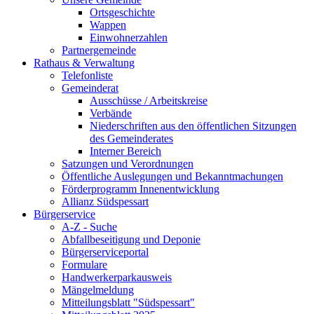
Ortsgeschichte
Wappen
Einwohnerzahlen
Partnergemeinde
Rathaus & Verwaltung
Telefonliste
Gemeinderat
Ausschüsse / Arbeitskreise
Verbände
Niederschriften aus den öffentlichen Sitzungen
des Gemeinderates
Interner Bereich
Satzungen und Verordnungen
Öffentliche Auslegungen und Bekanntmachungen
Förderprogramm Innenentwicklung
Allianz Südspessart
Bürgerservice
A-Z - Suche
Abfallbeseitigung und Deponie
Bürgerserviceportal
Formulare
Handwerkerparkausweis
Mängelmeldung
Mitteilungsblatt "Südspessart"