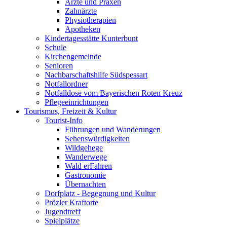
Ärzte und Praxen
Zahnärzte
Physiotherapien
Apotheken
Kindertagesstätte Kunterbunt
Schule
Kirchengemeinde
Senioren
Nachbarschaftshilfe Südspessart
Notfallordner
Notfalldose vom Bayerischen Roten Kreuz
Pflegeeinrichtungen
Tourismus, Freizeit & Kultur
Tourist-Info
Führungen und Wanderungen
Sehenswürdigkeiten
Wildgehege
Wanderwege
Wald erFahren
Gastronomie
Übernachten
Dorfplatz - Begegnung und Kultur
Prözler Kraftorte
Jugendtreff
Spielplätze