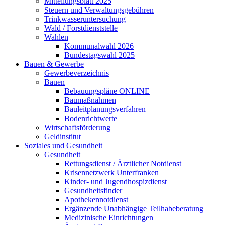
Mitteilungsblatt 2025
Steuern und Verwaltungsgebühren
Trinkwasseruntersuchung
Wald / Forstdienststelle
Wahlen
Kommunalwahl 2026
Bundestagswahl 2025
Bauen & Gewerbe
Gewerbeverzeichnis
Bauen
Bebauungspläne ONLINE
Baumaßnahmen
Bauleitplanungsverfahren
Bodenrichtwerte
Wirtschaftsförderung
Geldinstitut
Soziales und Gesundheit
Gesundheit
Rettungsdienst / Ärztlicher Notdienst
Krisennetzwerk Unterfranken
Kinder- und Jugendhospizdienst
Gesundheitsfinder
Apothekennotdienst
Ergänzende Unabhängige Teilhabeberatung
Medizinische Einrichtungen