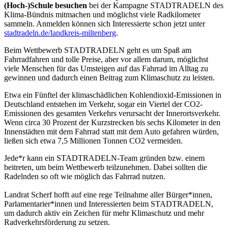
(Hoch-)Schule besuchen
bei der Kampagne STADTRADELN des
Klima-Bündnis mitmachen und möglichst viele Radkilometer
sammeln. Anmelden können sich Interessierte schon jetzt unter
stadtradeln.de/landkreis-miltenberg
.
Beim Wettbewerb STADTRADELN geht es um Spaß am
Fahrradfahren und tolle Preise, aber vor allem darum, möglichst
viele Menschen für das Umsteigen auf das Fahrrad im Alltag zu
gewinnen und dadurch einen Beitrag zum Klimaschutz zu leisten.
Etwa ein Fünftel der klimaschädlichen Kohlendioxid-Emissionen in
Deutschland entstehen im Verkehr, sogar ein Viertel der CO2-
Emissionen des gesamten Verkehrs verursacht der Innerortsverkehr.
Wenn circa 30 Prozent der Kurzstrecken bis sechs Kilometer in den
Innenstädten mit dem Fahrrad statt mit dem Auto gefahren würden,
ließen sich etwa 7,5 Millionen Tonnen CO2 vermeiden.
Jede*r kann ein STADTRADELN-Team gründen bzw. einem
beitreten, um beim Wettbewerb teilzunehmen. Dabei sollten die
Radelnden so oft wie möglich das Fahrrad nutzen.
Landrat Scherf hofft auf eine rege Teilnahme aller Bürger*innen,
Parlamentarier*innen und Interessierten beim STADTRADELN,
um dadurch aktiv ein Zeichen für mehr Klimaschutz und mehr
Radverkehrsförderung zu setzen.