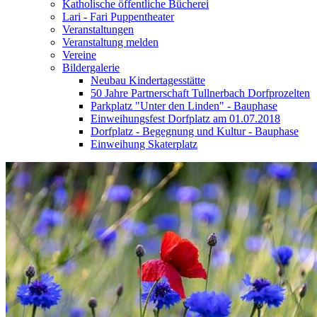
Katholische öffentliche Bücherei
Lari - Fari Puppentheater
Veranstaltungen
Veranstaltung melden
Vereine
Bildergalerie
Neubau Kindertagesstätte
50 Jahre Partnerschaft Tullnerbach Dorfprozelten
Parkplatz "Unter den Linden" - Bauphase
Einweihungsfest Dorfplatz am 01.07.2018
Dorfplatz - Begegnung und Kultur - Bauphase
Einweihung Skaterplatz