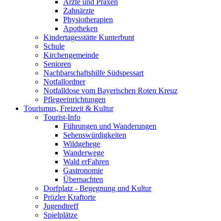
Ärzte und Praxen
Zahnärzte
Physiotherapien
Apotheken
Kindertagesstätte Kunterbunt
Schule
Kirchengemeinde
Senioren
Nachbarschaftshilfe Südspessart
Notfallordner
Notfalldose vom Bayerischen Roten Kreuz
Pflegeeinrichtungen
Tourismus, Freizeit & Kultur
Tourist-Info
Führungen und Wanderungen
Sehenswürdigkeiten
Wildgehege
Wanderwege
Wald erFahren
Gastronomie
Übernachten
Dorfplatz - Begegnung und Kultur
Prözler Kraftorte
Jugendtreff
Spielplätze