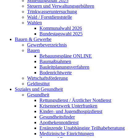
Mitteilungsblatt 2025
Steuern und Verwaltungsgebühren
Trinkwasseruntersuchung
Wald / Forstdienststelle
Wahlen
Kommunalwahl 2026
Bundestagswahl 2025
Bauen & Gewerbe
Gewerbeverzeichnis
Bauen
Bebauungspläne ONLINE
Baumaßnahmen
Bauleitplanungsverfahren
Bodenrichtwerte
Wirtschaftsförderung
Geldinstitut
Soziales und Gesundheit
Gesundheit
Rettungsdienst / Ärztlicher Notdienst
Krisennetzwerk Unterfranken
Kinder- und Jugendhospizdienst
Gesundheitsfinder
Apothekennotdienst
Ergänzende Unabhängige Teilhabeberatung
Medizinische Einrichtungen