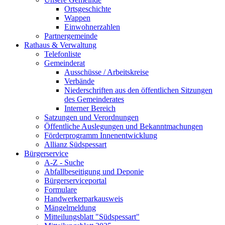
Ortsgeschichte
Wappen
Einwohnerzahlen
Partnergemeinde
Rathaus & Verwaltung
Telefonliste
Gemeinderat
Ausschüsse / Arbeitskreise
Verbände
Niederschriften aus den öffentlichen Sitzungen
des Gemeinderates
Interner Bereich
Satzungen und Verordnungen
Öffentliche Auslegungen und Bekanntmachungen
Förderprogramm Innenentwicklung
Allianz Südspessart
Bürgerservice
A-Z - Suche
Abfallbeseitigung und Deponie
Bürgerserviceportal
Formulare
Handwerkerparkausweis
Mängelmeldung
Mitteilungsblatt "Südspessart"