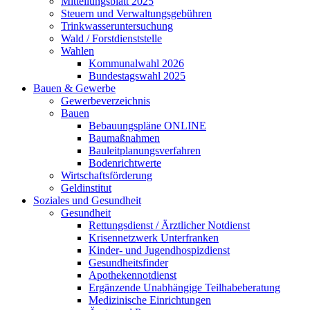
Mitteilungsblatt 2025
Steuern und Verwaltungsgebühren
Trinkwasseruntersuchung
Wald / Forstdienststelle
Wahlen
Kommunalwahl 2026
Bundestagswahl 2025
Bauen & Gewerbe
Gewerbeverzeichnis
Bauen
Bebauungspläne ONLINE
Baumaßnahmen
Bauleitplanungsverfahren
Bodenrichtwerte
Wirtschaftsförderung
Geldinstitut
Soziales und Gesundheit
Gesundheit
Rettungsdienst / Ärztlicher Notdienst
Krisennetzwerk Unterfranken
Kinder- und Jugendhospizdienst
Gesundheitsfinder
Apothekennotdienst
Ergänzende Unabhängige Teilhabeberatung
Medizinische Einrichtungen