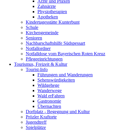
Ärzte und Praxen
Zahnärzte
Physiotherapien
Apotheken
Kindertagesstätte Kunterbunt
Schule
Kirchengemeinde
Senioren
Nachbarschaftshilfe Südspessart
Notfallordner
Notfalldose vom Bayerischen Roten Kreuz
Pflegeeinrichtungen
Tourismus, Freizeit & Kultur
Tourist-Info
Führungen und Wanderungen
Sehenswürdigkeiten
Wildgehege
Wanderwege
Wald erFahren
Gastronomie
Übernachten
Dorfplatz - Begegnung und Kultur
Prözler Kraftorte
Jugendtreff
Spielplätze