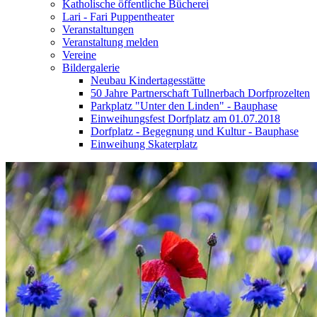
Katholische öffentliche Bücherei
Lari - Fari Puppentheater
Veranstaltungen
Veranstaltung melden
Vereine
Bildergalerie
Neubau Kindertagesstätte
50 Jahre Partnerschaft Tullnerbach Dorfprozelten
Parkplatz "Unter den Linden" - Bauphase
Einweihungsfest Dorfplatz am 01.07.2018
Dorfplatz - Begegnung und Kultur - Bauphase
Einweihung Skaterplatz