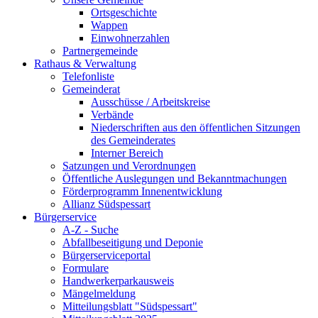
Ortsgeschichte
Wappen
Einwohnerzahlen
Partnergemeinde
Rathaus & Verwaltung
Telefonliste
Gemeinderat
Ausschüsse / Arbeitskreise
Verbände
Niederschriften aus den öffentlichen Sitzungen
des Gemeinderates
Interner Bereich
Satzungen und Verordnungen
Öffentliche Auslegungen und Bekanntmachungen
Förderprogramm Innenentwicklung
Allianz Südspessart
Bürgerservice
A-Z - Suche
Abfallbeseitigung und Deponie
Bürgerserviceportal
Formulare
Handwerkerparkausweis
Mängelmeldung
Mitteilungsblatt "Südspessart"