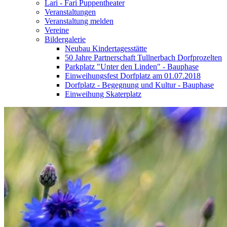
Lari - Fari Puppentheater
Veranstaltungen
Veranstaltung melden
Vereine
Bildergalerie
Neubau Kindertagesstätte
50 Jahre Partnerschaft Tullnerbach Dorfprozelten
Parkplatz "Unter den Linden" - Bauphase
Einweihungsfest Dorfplatz am 01.07.2018
Dorfplatz - Begegnung und Kultur - Bauphase
Einweihung Skaterplatz