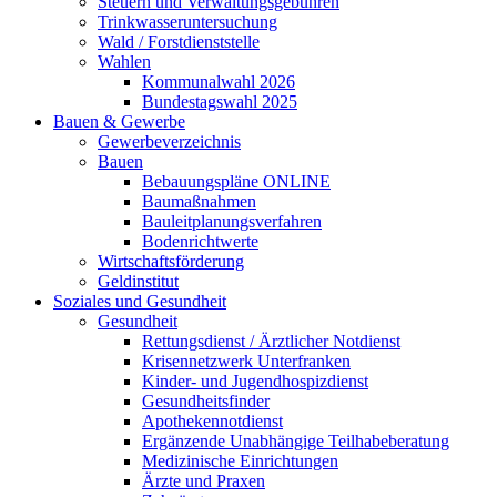
Steuern und Verwaltungsgebühren
Trinkwasseruntersuchung
Wald / Forstdienststelle
Wahlen
Kommunalwahl 2026
Bundestagswahl 2025
Bauen & Gewerbe
Gewerbeverzeichnis
Bauen
Bebauungspläne ONLINE
Baumaßnahmen
Bauleitplanungsverfahren
Bodenrichtwerte
Wirtschaftsförderung
Geldinstitut
Soziales und Gesundheit
Gesundheit
Rettungsdienst / Ärztlicher Notdienst
Krisennetzwerk Unterfranken
Kinder- und Jugendhospizdienst
Gesundheitsfinder
Apothekennotdienst
Ergänzende Unabhängige Teilhabeberatung
Medizinische Einrichtungen
Ärzte und Praxen