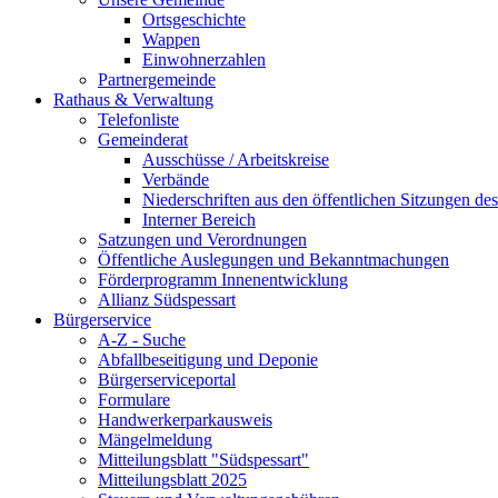
Ortsgeschichte
Wappen
Einwohnerzahlen
Partnergemeinde
Rathaus & Verwaltung
Telefonliste
Gemeinderat
Ausschüsse / Arbeitskreise
Verbände
Niederschriften aus den öffentlichen Sitzungen d
Interner Bereich
Satzungen und Verordnungen
Öffentliche Auslegungen und Bekanntmachungen
Förderprogramm Innenentwicklung
Allianz Südspessart
Bürgerservice
A-Z - Suche
Abfallbeseitigung und Deponie
Bürgerserviceportal
Formulare
Handwerkerparkausweis
Mängelmeldung
Mitteilungsblatt "Südspessart"
Mitteilungsblatt 2025