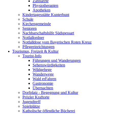
Zahnärzte
Physiotherapien
Apotheken
Kindertagesstätte Kunterbunt
Schule
Kirchengemeinde
Senioren
Nachbarschaftshilfe Südspessart
Notfallordner
Notfalldose vom Bayerischen Roten Kreuz
Pflegeeinrichtungen
Tourismus, Freizeit & Kultur
Tourist-Info
Führungen und Wanderungen
Sehenswürdigkeiten
Wildgehege
Wanderwege
Wald erFahren
Gastronomie
Übernachten
Dorfplatz - Begegnung und Kultur
Prözler Kraftorte
Jugendtreff
Spielplätze
Katholische öffentliche Bücherei