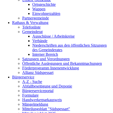
Ortsgeschichte
Wappen
Einwohnerzahlen
Partnergemeinde
Rathaus & Verwaltung
Telefonliste
Gemeinderat
Ausschüsse / Arbeitskreise
Verbände
Niederschriften aus den öffentlichen Sitzungen
des Gemeinderates
Interner Bereich
Satzungen und Verordnungen
Öffentliche Auslegungen und Bekanntmachungen
Förderprogramm Innenentwicklung
Allianz Südspessart
Bürgerservice
A-Z - Suche
Abfallbeseitigung und Deponie
Bürgerserviceportal
Formulare
Handwerkerparkausweis
Mängelmeldung
Mitteilungsblatt "Südspessart"