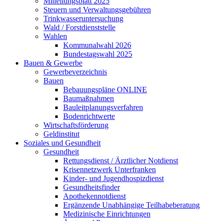
Mitteilungsblatt 2025
Steuern und Verwaltungsgebühren
Trinkwasseruntersuchung
Wald / Forstdienststelle
Wahlen
Kommunalwahl 2026
Bundestagswahl 2025
Bauen & Gewerbe
Gewerbeverzeichnis
Bauen
Bebauungspläne ONLINE
Baumaßnahmen
Bauleitplanungsverfahren
Bodenrichtwerte
Wirtschaftsförderung
Geldinstitut
Soziales und Gesundheit
Gesundheit
Rettungsdienst / Ärztlicher Notdienst
Krisennetzwerk Unterfranken
Kinder- und Jugendhospizdienst
Gesundheitsfinder
Apothekennotdienst
Ergänzende Unabhängige Teilhabeberatung
Medizinische Einrichtungen