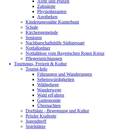
Ärzte und Praxen
Zahnärzte
Physiotherapien
Apotheken
Kindertagesstätte Kunterbunt
Schule
Kirchengemeinde
Senioren
Nachbarschaftshilfe Südspessart
Notfallordner
Notfalldose vom Bayerischen Roten Kreuz
Pflegeeinrichtungen
Tourismus, Freizeit & Kultur
Tourist-Info
Führungen und Wanderungen
Sehenswürdigkeiten
Wildgehege
Wanderwege
Wald erFahren
Gastronomie
Übernachten
Dorfplatz - Begegnung und Kultur
Prözler Kraftorte
Jugendtreff
Spielplätze