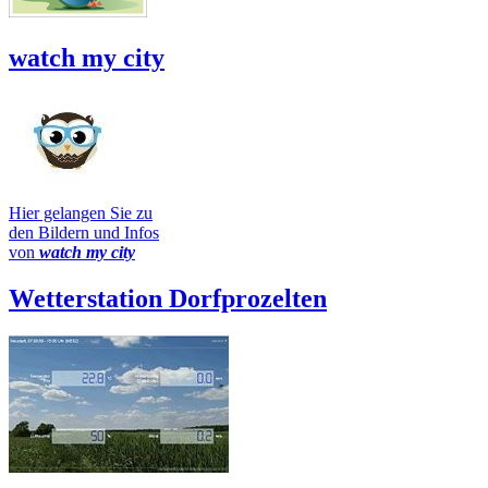
watch my city
Hier gelangen Sie zu
den Bildern und Infos
von
watch my city
Wetterstation Dorfprozelten