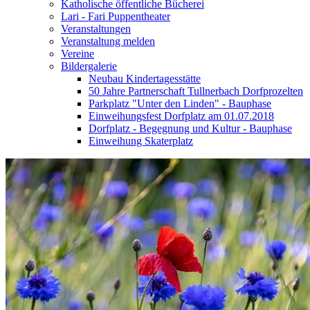
Katholische öffentliche Bücherei
Lari - Fari Puppentheater
Veranstaltungen
Veranstaltung melden
Vereine
Bildergalerie
Neubau Kindertagesstätte
50 Jahre Partnerschaft Tullnerbach Dorfprozelten
Parkplatz "Unter den Linden" - Bauphase
Einweihungsfest Dorfplatz am 01.07.2018
Dorfplatz - Begegnung und Kultur - Bauphase
Einweihung Skaterplatz