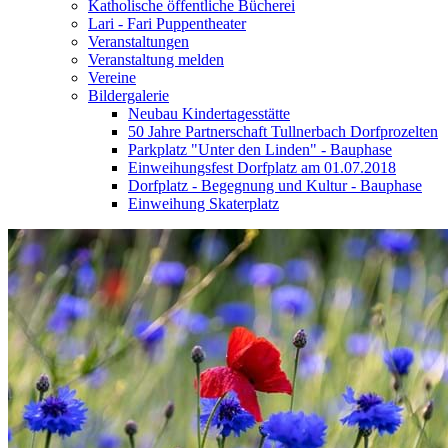
Katholische öffentliche Bücherei
Lari - Fari Puppentheater
Veranstaltungen
Veranstaltung melden
Vereine
Bildergalerie
Neubau Kindertagesstätte
50 Jahre Partnerschaft Tullnerbach Dorfprozelten
Parkplatz "Unter den Linden" - Bauphase
Einweihungsfest Dorfplatz am 01.07.2018
Dorfplatz - Begegnung und Kultur - Bauphase
Einweihung Skaterplatz