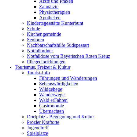
Ärzte und Praxen
Zahnärzte
Physiotherapien
Apotheken
Kindertagesstätte Kunterbunt
Schule
Kirchengemeinde
Senioren
Nachbarschaftshilfe Südspessart
Notfallordner
Notfalldose vom Bayerischen Roten Kreuz
Pflegeeinrichtungen
Tourismus, Freizeit & Kultur
Tourist-Info
Führungen und Wanderungen
Sehenswürdigkeiten
Wildgehege
Wanderwege
Wald erFahren
Gastronomie
Übernachten
Dorfplatz - Begegnung und Kultur
Prözler Kraftorte
Jugendtreff
Spielplätze