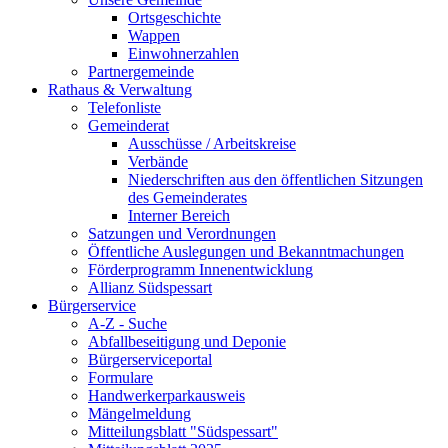
Ortsgeschichte
Wappen
Einwohnerzahlen
Partnergemeinde
Rathaus & Verwaltung
Telefonliste
Gemeinderat
Ausschüsse / Arbeitskreise
Verbände
Niederschriften aus den öffentlichen Sitzungen
des Gemeinderates
Interner Bereich
Satzungen und Verordnungen
Öffentliche Auslegungen und Bekanntmachungen
Förderprogramm Innenentwicklung
Allianz Südspessart
Bürgerservice
A-Z - Suche
Abfallbeseitigung und Deponie
Bürgerserviceportal
Formulare
Handwerkerparkausweis
Mängelmeldung
Mitteilungsblatt "Südspessart"