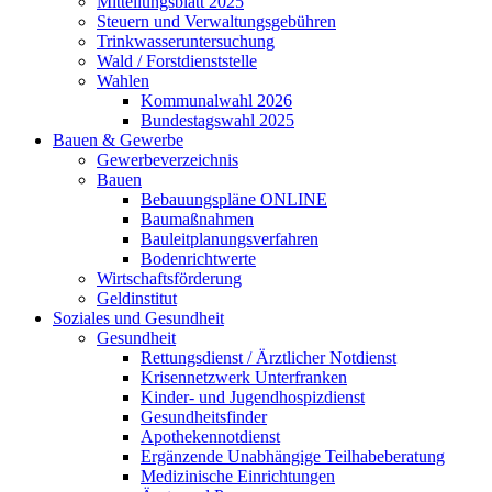
Mitteilungsblatt 2025
Steuern und Verwaltungsgebühren
Trinkwasseruntersuchung
Wald / Forstdienststelle
Wahlen
Kommunalwahl 2026
Bundestagswahl 2025
Bauen & Gewerbe
Gewerbeverzeichnis
Bauen
Bebauungspläne ONLINE
Baumaßnahmen
Bauleitplanungsverfahren
Bodenrichtwerte
Wirtschaftsförderung
Geldinstitut
Soziales und Gesundheit
Gesundheit
Rettungsdienst / Ärztlicher Notdienst
Krisennetzwerk Unterfranken
Kinder- und Jugendhospizdienst
Gesundheitsfinder
Apothekennotdienst
Ergänzende Unabhängige Teilhabeberatung
Medizinische Einrichtungen