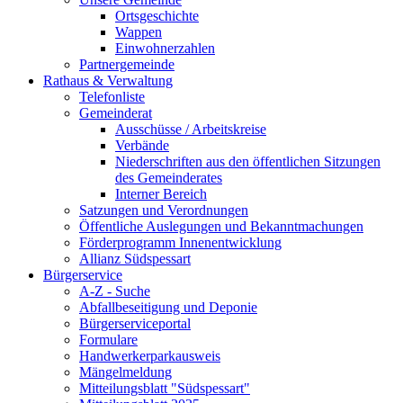
Ortsgeschichte
Wappen
Einwohnerzahlen
Partnergemeinde
Rathaus & Verwaltung
Telefonliste
Gemeinderat
Ausschüsse / Arbeitskreise
Verbände
Niederschriften aus den öffentlichen Sitzungen
des Gemeinderates
Interner Bereich
Satzungen und Verordnungen
Öffentliche Auslegungen und Bekanntmachungen
Förderprogramm Innenentwicklung
Allianz Südspessart
Bürgerservice
A-Z - Suche
Abfallbeseitigung und Deponie
Bürgerserviceportal
Formulare
Handwerkerparkausweis
Mängelmeldung
Mitteilungsblatt "Südspessart"