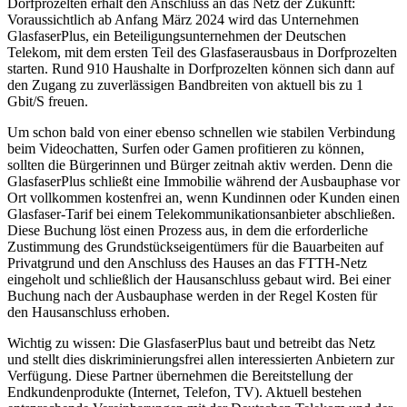
Dorfprozelten erhält den Anschluss an das Netz der Zukunft:
Voraussichtlich ab Anfang März 2024 wird das Unternehmen
GlasfaserPlus, ein Beteiligungsunternehmen der Deutschen
Telekom, mit dem ersten Teil des Glasfaserausbaus in Dorfprozelten
starten. Rund 910 Haushalte in Dorfprozelten können sich dann auf
den Zugang zu zuverlässigen Bandbreiten von aktuell bis zu 1
Gbit/S freuen.
Um schon bald von einer ebenso schnellen wie stabilen Verbindung
beim Videochatten, Surfen oder Gamen profitieren zu können,
sollten die Bürgerinnen und Bürger zeitnah aktiv werden. Denn die
GlasfaserPlus schließt eine Immobilie während der Ausbauphase vor
Ort vollkommen kostenfrei an, wenn Kundinnen oder Kunden einen
Glasfaser-Tarif bei einem Telekommunikationsanbieter abschließen.
Diese Buchung löst einen Prozess aus, in dem die erforderliche
Zustimmung des Grundstückseigentümers für die Bauarbeiten auf
Privatgrund und den Anschluss des Hauses an das FTTH-Netz
eingeholt und schließlich der Hausanschluss gebaut wird. Bei einer
Buchung nach der Ausbauphase werden in der Regel Kosten für
den Hausanschluss erhoben.
Wichtig zu wissen: Die GlasfaserPlus baut und betreibt das Netz
und stellt dies diskriminierungsfrei allen interessierten Anbietern zur
Verfügung. Diese Partner übernehmen die Bereitstellung der
Endkundenprodukte (Internet, Telefon, TV). Aktuell bestehen