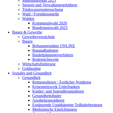
Mitteilungsblatt 2025
Steuern und Verwaltungsgebühren
Trinkwasseruntersuchung
Wald / Forstdienststelle
Wahlen
Kommunalwahl 2026
Bundestagswahl 2025
Bauen & Gewerbe
Gewerbeverzeichnis
Bauen
Bebauungspläne ONLINE
Baumaßnahmen
Bauleitplanungsverfahren
Bodenrichtwerte
Wirtschaftsförderung
Geldinstitut
Soziales und Gesundheit
Gesundheit
Rettungsdienst / Ärztlicher Notdienst
Krisennetzwerk Unterfranken
Kinder- und Jugendhospizdienst
Gesundheitsfinder
Apothekennotdienst
Ergänzende Unabhängige Teilhabeberatung
Medizinische Einrichtungen