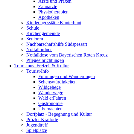
Ärzte und Praxen
Zahnärzte
Physiotherapien
Apotheken
Kindertagesstätte Kunterbunt
Schule
Kirchengemeinde
Senioren
Nachbarschaftshilfe Südspessart
Notfallordner
Notfalldose vom Bayerischen Roten Kreuz
Pflegeeinrichtungen
Tourismus, Freizeit & Kultur
Tourist-Info
Führungen und Wanderungen
Sehenswürdigkeiten
Wildgehege
Wanderwege
Wald erFahren
Gastronomie
Übernachten
Dorfplatz - Begegnung und Kultur
Prözler Kraftorte
Jugendtreff
Spielplätze