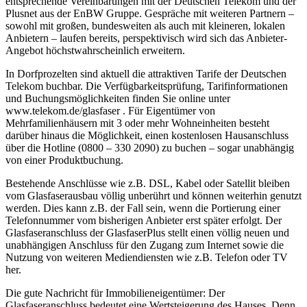
entsprechende Vereinbarungen mit der Deutschen Telekom und der
Plusnet aus der EnBW Gruppe. Gespräche mit weiteren Partnern –
sowohl mit großen, bundesweiten als auch mit kleineren, lokalen
Anbietern – laufen bereits, perspektivisch wird sich das Anbieter-
Angebot höchstwahrscheinlich erweitern.
In Dorfprozelten sind aktuell die attraktiven Tarife der Deutschen
Telekom buchbar. Die Verfügbarkeitsprüfung, Tarifinformationen
und Buchungsmöglichkeiten finden Sie online unter
www.telekom.de/glasfaser . Für Eigentümer von
Mehrfamilienhäusern mit 3 oder mehr Wohneinheiten besteht
darüber hinaus die Möglichkeit, einen kostenlosen Hausanschluss
über die Hotline (0800 – 330 2090) zu buchen – sogar unabhängig
von einer Produktbuchung.
Bestehende Anschlüsse wie z.B. DSL, Kabel oder Satellit bleiben
vom Glasfaserausbau völlig unberührt und können weiterhin genutzt
werden. Dies kann z.B. der Fall sein, wenn die Portierung einer
Telefonnummer vom bisherigen Anbieter erst später erfolgt. Der
Glasfaseranschluss der GlasfaserPlus stellt einen völlig neuen und
unabhängigen Anschluss für den Zugang zum Internet sowie die
Nutzung von weiteren Mediendiensten wie z.B. Telefon oder TV
her.
Die gute Nachricht für Immobilieneigentümer: Der
Glasfaseranschluss bedeutet eine Wertsteigerung des Hauses. Denn