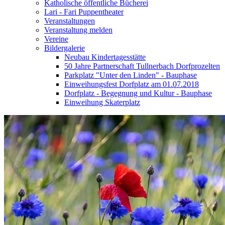
Katholische öffentliche Bücherei
Lari - Fari Puppentheater
Veranstaltungen
Veranstaltung melden
Vereine
Bildergalerie
Neubau Kindertagesstätte
50 Jahre Partnerschaft Tullnerbach Dorfprozelten
Parkplatz "Unter den Linden" - Bauphase
Einweihungsfest Dorfplatz am 01.07.2018
Dorfplatz - Begegnung und Kultur - Bauphase
Einweihung Skaterplatz