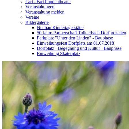
Lari - Fari Puppentheater
Veranstaltungen
Veranstaltung melden
Vereine
Bildergalerie
Neubau Kindertagesstätte
50 Jahre Partnerschaft Tullnerbach Dorfprozelten
Parkplatz "Unter den Linden" - Bauphase
Einweihungsfest Dorfplatz am 01.07.2018
Dorfplatz - Begegnung und Kultur - Bauphase
Einweihung Skaterplatz