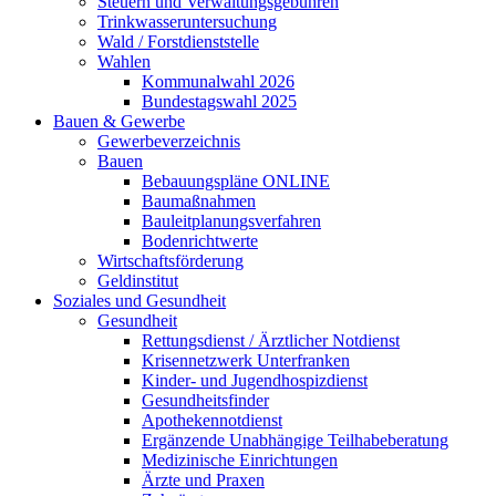
Steuern und Verwaltungsgebühren
Trinkwasseruntersuchung
Wald / Forstdienststelle
Wahlen
Kommunalwahl 2026
Bundestagswahl 2025
Bauen & Gewerbe
Gewerbeverzeichnis
Bauen
Bebauungspläne ONLINE
Baumaßnahmen
Bauleitplanungsverfahren
Bodenrichtwerte
Wirtschaftsförderung
Geldinstitut
Soziales und Gesundheit
Gesundheit
Rettungsdienst / Ärztlicher Notdienst
Krisennetzwerk Unterfranken
Kinder- und Jugendhospizdienst
Gesundheitsfinder
Apothekennotdienst
Ergänzende Unabhängige Teilhabeberatung
Medizinische Einrichtungen
Ärzte und Praxen