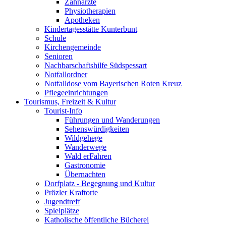
Zahnärzte
Physiotherapien
Apotheken
Kindertagesstätte Kunterbunt
Schule
Kirchengemeinde
Senioren
Nachbarschaftshilfe Südspessart
Notfallordner
Notfalldose vom Bayerischen Roten Kreuz
Pflegeeinrichtungen
Tourismus, Freizeit & Kultur
Tourist-Info
Führungen und Wanderungen
Sehenswürdigkeiten
Wildgehege
Wanderwege
Wald erFahren
Gastronomie
Übernachten
Dorfplatz - Begegnung und Kultur
Prözler Kraftorte
Jugendtreff
Spielplätze
Katholische öffentliche Bücherei