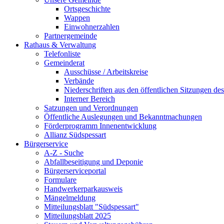
Ortsgeschichte
Wappen
Einwohnerzahlen
Partnergemeinde
Rathaus & Verwaltung
Telefonliste
Gemeinderat
Ausschüsse / Arbeitskreise
Verbände
Niederschriften aus den öffentlichen Sitzungen d
Interner Bereich
Satzungen und Verordnungen
Öffentliche Auslegungen und Bekanntmachungen
Förderprogramm Innenentwicklung
Allianz Südspessart
Bürgerservice
A-Z - Suche
Abfallbeseitigung und Deponie
Bürgerserviceportal
Formulare
Handwerkerparkausweis
Mängelmeldung
Mitteilungsblatt "Südspessart"
Mitteilungsblatt 2025