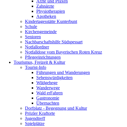
Ärzte und Praxen
Zahnärzte
Physiotherapien
Apotheken
Kindertagesstätte Kunterbunt
Schule
Kirchengemeinde
Senioren
Nachbarschaftshilfe Südspessart
Notfallordner
Notfalldose vom Bayerischen Roten Kreuz
Pflegeeinrichtungen
Tourismus, Freizeit & Kultur
Tourist-Info
Führungen und Wanderungen
Sehenswürdigkeiten
Wildgehege
Wanderwege
Wald erFahren
Gastronomie
Übernachten
Dorfplatz - Begegnung und Kultur
Prözler Kraftorte
Jugendtreff
Spielplätze