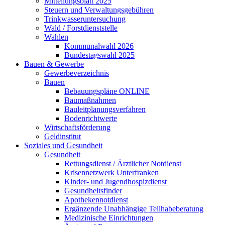
Mitteilungsblatt 2025
Steuern und Verwaltungsgebühren
Trinkwasseruntersuchung
Wald / Forstdienststelle
Wahlen
Kommunalwahl 2026
Bundestagswahl 2025
Bauen & Gewerbe
Gewerbeverzeichnis
Bauen
Bebauungspläne ONLINE
Baumaßnahmen
Bauleitplanungsverfahren
Bodenrichtwerte
Wirtschaftsförderung
Geldinstitut
Soziales und Gesundheit
Gesundheit
Rettungsdienst / Ärztlicher Notdienst
Krisennetzwerk Unterfranken
Kinder- und Jugendhospizdienst
Gesundheitsfinder
Apothekennotdienst
Ergänzende Unabhängige Teilhabeberatung
Medizinische Einrichtungen