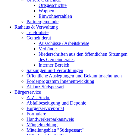
Ortsgeschichte
Wappen
Einwohnerzahlen
Partnergemeinde
Rathaus & Verwaltung
Telefonliste
Gemeinderat
Ausschüsse / Arbeitskreise
Verbände
Niederschriften aus den öffentlichen Sitzungen
des Gemeinderates
Interner Bereich
Satzungen und Verordnungen
Öffentliche Auslegungen und Bekanntmachungen
Förderprogramm Innenentwicklung
Allianz Südspessart
Bürgerservice
A-Z - Suche
Abfallbeseitigung und Deponie
Bürgerserviceportal
Formulare
Handwerkerparkausweis
Mängelmeldung
Mitteilungsblatt "Südspessart"