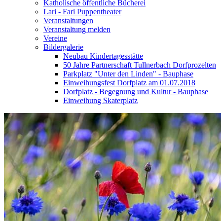
Katholische öffentliche Bücherei
Lari - Fari Puppentheater
Veranstaltungen
Veranstaltung melden
Vereine
Bildergalerie
Neubau Kindertagesstätte
50 Jahre Partnerschaft Tullnerbach Dorfprozelten
Parkplatz "Unter den Linden" - Bauphase
Einweihungsfest Dorfplatz am 01.07.2018
Dorfplatz - Begegnung und Kultur - Bauphase
Einweihung Skaterplatz