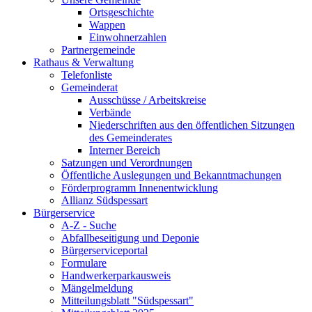
Ortsgeschichte
Wappen
Einwohnerzahlen
Partnergemeinde
Rathaus & Verwaltung
Telefonliste
Gemeinderat
Ausschüsse / Arbeitskreise
Verbände
Niederschriften aus den öffentlichen Sitzungen
des Gemeinderates
Interner Bereich
Satzungen und Verordnungen
Öffentliche Auslegungen und Bekanntmachungen
Förderprogramm Innenentwicklung
Allianz Südspessart
Bürgerservice
A-Z - Suche
Abfallbeseitigung und Deponie
Bürgerserviceportal
Formulare
Handwerkerparkausweis
Mängelmeldung
Mitteilungsblatt "Südspessart"