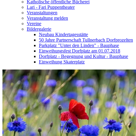
Katholische öffentliche Bücherei
Lari - Fari Puppentheater
Veranstaltungen
Veranstaltung melden
Vereine
Bildergalerie
Neubau Kindertagesstätte
50 Jahre Partnerschaft Tullnerbach Dorfprozelten
Parkplatz "Unter den Linden" - Bauphase
Einweihungsfest Dorfplatz am 01.07.2018
Dorfplatz - Begegnung und Kultur - Bauphase
Einweihung Skaterplatz