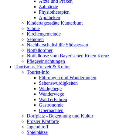
Ärzte und Praxen
Zahnärzte
Physiotherapien
Apotheken
Kindertagesstätte Kunterbunt
Schule
Kirchengemeinde
Senioren
Nachbarschaftshilfe Südspessart
Notfallordner
Notfalldose vom Bayerischen Roten Kreuz
Pflegeeinrichtungen
Tourismus, Freizeit & Kultur
Tourist-Info
Führungen und Wanderungen
Sehenswürdigkeiten
Wildgehege
Wanderwege
Wald erFahren
Gastronomie
Übernachten
Dorfplatz - Begegnung und Kultur
Prözler Kraftorte
Jugendtreff
Spielplätze