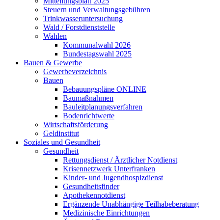
Mitteilungsblatt 2025
Steuern und Verwaltungsgebühren
Trinkwasseruntersuchung
Wald / Forstdienststelle
Wahlen
Kommunalwahl 2026
Bundestagswahl 2025
Bauen & Gewerbe
Gewerbeverzeichnis
Bauen
Bebauungspläne ONLINE
Baumaßnahmen
Bauleitplanungsverfahren
Bodenrichtwerte
Wirtschaftsförderung
Geldinstitut
Soziales und Gesundheit
Gesundheit
Rettungsdienst / Ärztlicher Notdienst
Krisennetzwerk Unterfranken
Kinder- und Jugendhospizdienst
Gesundheitsfinder
Apothekennotdienst
Ergänzende Unabhängige Teilhabeberatung
Medizinische Einrichtungen