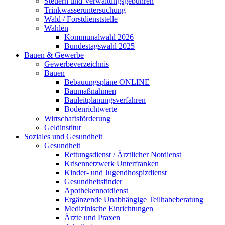
Steuern und Verwaltungsgebühren
Trinkwasseruntersuchung
Wald / Forstdienststelle
Wahlen
Kommunalwahl 2026
Bundestagswahl 2025
Bauen & Gewerbe
Gewerbeverzeichnis
Bauen
Bebauungspläne ONLINE
Baumaßnahmen
Bauleitplanungsverfahren
Bodenrichtwerte
Wirtschaftsförderung
Geldinstitut
Soziales und Gesundheit
Gesundheit
Rettungsdienst / Ärztlicher Notdienst
Krisennetzwerk Unterfranken
Kinder- und Jugendhospizdienst
Gesundheitsfinder
Apothekennotdienst
Ergänzende Unabhängige Teilhabeberatung
Medizinische Einrichtungen
Ärzte und Praxen