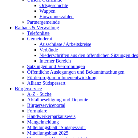
Ortsgeschichte
Wappen
Einwohnerzahlen
Partnergemeinde
Rathaus & Verwaltung
Telefonliste
Gemeinderat
Ausschüsse / Arbeitskreise
Verbände
Niederschriften aus den öffentlichen Sitzungen d
Interner Bereich
Satzungen und Verordnungen
Öffentliche Auslegungen und Bekanntmachungen
Förderprogramm Innenentwicklung
Allianz Südspessart
Bürgerservice
A-Z - Suche
Abfallbeseitigung und Deponie
Bürgerserviceportal
Formulare
Handwerkerparkausweis
Mängelmeldung
Mitteilungsblatt "Südspessart"
Mitteilungsblatt 2025