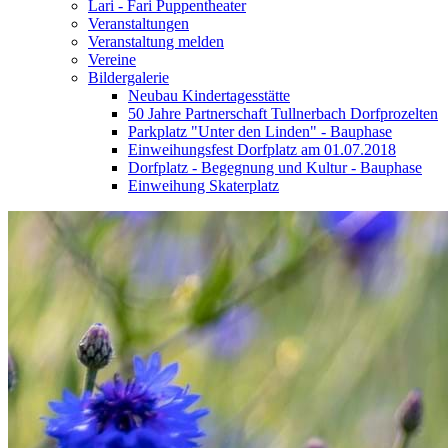
Lari - Fari Puppentheater
Veranstaltungen
Veranstaltung melden
Vereine
Bildergalerie
Neubau Kindertagesstätte
50 Jahre Partnerschaft Tullnerbach Dorfprozelten
Parkplatz "Unter den Linden" - Bauphase
Einweihungsfest Dorfplatz am 01.07.2018
Dorfplatz - Begegnung und Kultur - Bauphase
Einweihung Skaterplatz