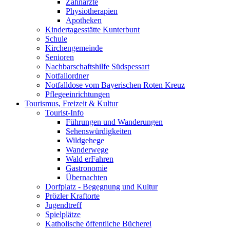
Zahnärzte
Physiotherapien
Apotheken
Kindertagesstätte Kunterbunt
Schule
Kirchengemeinde
Senioren
Nachbarschaftshilfe Südspessart
Notfallordner
Notfalldose vom Bayerischen Roten Kreuz
Pflegeeinrichtungen
Tourismus, Freizeit & Kultur
Tourist-Info
Führungen und Wanderungen
Sehenswürdigkeiten
Wildgehege
Wanderwege
Wald erFahren
Gastronomie
Übernachten
Dorfplatz - Begegnung und Kultur
Prözler Kraftorte
Jugendtreff
Spielplätze
Katholische öffentliche Bücherei