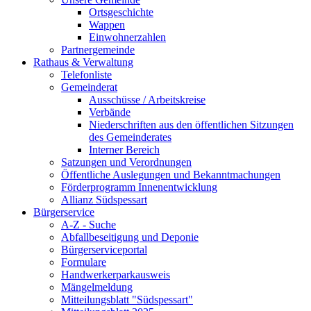
Ortsgeschichte
Wappen
Einwohnerzahlen
Partnergemeinde
Rathaus & Verwaltung
Telefonliste
Gemeinderat
Ausschüsse / Arbeitskreise
Verbände
Niederschriften aus den öffentlichen Sitzungen
des Gemeinderates
Interner Bereich
Satzungen und Verordnungen
Öffentliche Auslegungen und Bekanntmachungen
Förderprogramm Innenentwicklung
Allianz Südspessart
Bürgerservice
A-Z - Suche
Abfallbeseitigung und Deponie
Bürgerserviceportal
Formulare
Handwerkerparkausweis
Mängelmeldung
Mitteilungsblatt "Südspessart"