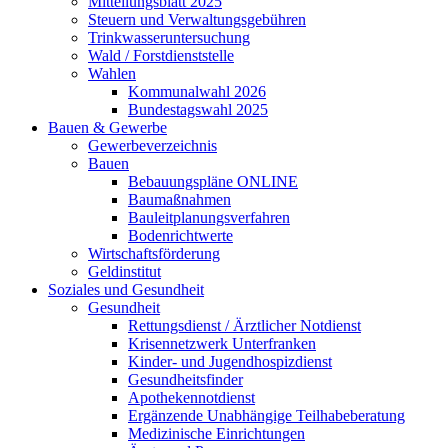
Mitteilungsblatt 2025
Steuern und Verwaltungsgebühren
Trinkwasseruntersuchung
Wald / Forstdienststelle
Wahlen
Kommunalwahl 2026
Bundestagswahl 2025
Bauen & Gewerbe
Gewerbeverzeichnis
Bauen
Bebauungspläne ONLINE
Baumaßnahmen
Bauleitplanungsverfahren
Bodenrichtwerte
Wirtschaftsförderung
Geldinstitut
Soziales und Gesundheit
Gesundheit
Rettungsdienst / Ärztlicher Notdienst
Krisennetzwerk Unterfranken
Kinder- und Jugendhospizdienst
Gesundheitsfinder
Apothekennotdienst
Ergänzende Unabhängige Teilhabeberatung
Medizinische Einrichtungen