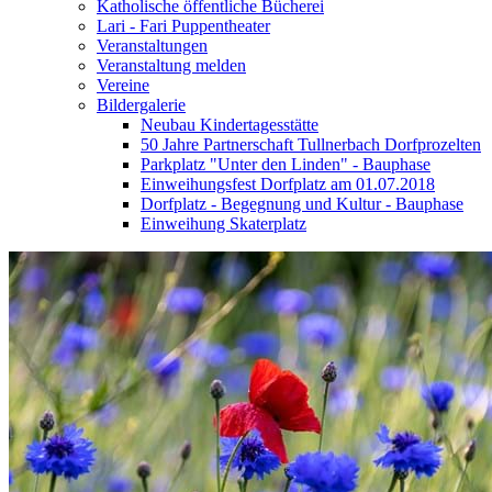
Katholische öffentliche Bücherei
Lari - Fari Puppentheater
Veranstaltungen
Veranstaltung melden
Vereine
Bildergalerie
Neubau Kindertagesstätte
50 Jahre Partnerschaft Tullnerbach Dorfprozelten
Parkplatz "Unter den Linden" - Bauphase
Einweihungsfest Dorfplatz am 01.07.2018
Dorfplatz - Begegnung und Kultur - Bauphase
Einweihung Skaterplatz