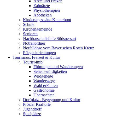
Ärzte und Praxen
Zahnärzte
Physiotherapien
Apotheken
Kindertagesstätte Kunterbunt
Schule
Kirchengemeinde
Senioren
Nachbarschaftshilfe Südspessart
Notfallordner
Notfalldose vom Bayerischen Roten Kreuz
Pflegeeinrichtungen
Tourismus, Freizeit & Kultur
Tourist-Info
Führungen und Wanderungen
Sehenswürdigkeiten
Wildgehege
Wanderwege
Wald erFahren
Gastronomie
Übernachten
Dorfplatz - Begegnung und Kultur
Prözler Kraftorte
Jugendtreff
Spielplätze