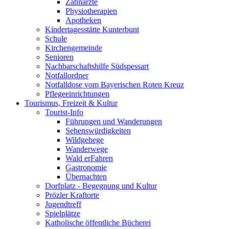
Zahnärzte
Physiotherapien
Apotheken
Kindertagesstätte Kunterbunt
Schule
Kirchengemeinde
Senioren
Nachbarschaftshilfe Südspessart
Notfallordner
Notfalldose vom Bayerischen Roten Kreuz
Pflegeeinrichtungen
Tourismus, Freizeit & Kultur
Tourist-Info
Führungen und Wanderungen
Sehenswürdigkeiten
Wildgehege
Wanderwege
Wald erFahren
Gastronomie
Übernachten
Dorfplatz - Begegnung und Kultur
Prözler Kraftorte
Jugendtreff
Spielplätze
Katholische öffentliche Bücherei