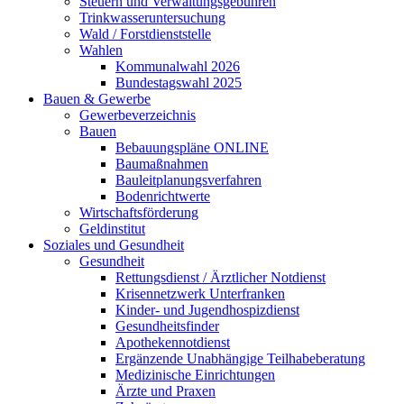
Steuern und Verwaltungsgebühren
Trinkwasseruntersuchung
Wald / Forstdienststelle
Wahlen
Kommunalwahl 2026
Bundestagswahl 2025
Bauen & Gewerbe
Gewerbeverzeichnis
Bauen
Bebauungspläne ONLINE
Baumaßnahmen
Bauleitplanungsverfahren
Bodenrichtwerte
Wirtschaftsförderung
Geldinstitut
Soziales und Gesundheit
Gesundheit
Rettungsdienst / Ärztlicher Notdienst
Krisennetzwerk Unterfranken
Kinder- und Jugendhospizdienst
Gesundheitsfinder
Apothekennotdienst
Ergänzende Unabhängige Teilhabeberatung
Medizinische Einrichtungen
Ärzte und Praxen