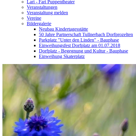
Lari - Fari Puppentheater
Veranstaltungen
Veranstaltung melden
Vereine
Bildergalerie
Neubau Kindertagesstätte
50 Jahre Partnerschaft Tullnerbach Dorfprozelten
Parkplatz "Unter den Linden" - Bauphase
Einweihungsfest Dorfplatz am 01.07.2018
Dorfplatz - Begegnung und Kultur - Bauphase
Einweihung Skaterplatz