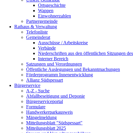
Ortsgeschichte
Wappen
Einwohnerzahlen
Partnergemeinde
Rathaus & Verwaltung
Telefonliste
Gemeinderat
Ausschüsse / Arbeitskreise
Verbände
Niederschriften aus den öffentlichen Sitzungen d
Interner Bereich
Satzungen und Verordnungen
Öffentliche Auslegungen und Bekanntmachungen
Förderprogramm Innenentwicklung
Allianz Südspessart
Bürgerservice
A-Z - Suche
Abfallbeseitigung und Deponie
Bürgerserviceportal
Formulare
Handwerkerparkausweis
Mängelmeldung
Mitteilungsblatt "Südspessart"
Mitteilungsblatt 2025