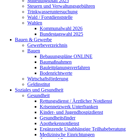
Mitteilungsblatt 2025
Steuern und Verwaltungsgebühren
Trinkwasseruntersuchung
Wald / Forstdienststelle
Wahlen
Kommunalwahl 2026
Bundestagswahl 2025
Bauen & Gewerbe
Gewerbeverzeichnis
Bauen
Bebauungspläne ONLINE
Baumaßnahmen
Bauleitplanungsverfahren
Bodenrichtwerte
Wirtschaftsförderung
Geldinstitut
Soziales und Gesundheit
Gesundheit
Rettungsdienst / Ärztlicher Notdienst
Krisennetzwerk Unterfranken
Kinder- und Jugendhospizdienst
Gesundheitsfinder
Apothekennotdienst
Ergänzende Unabhängige Teilhabeberatung
Medizinische Einrichtungen