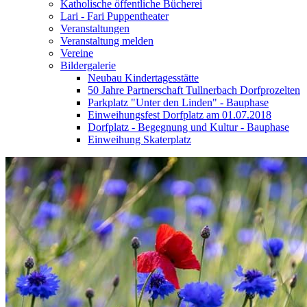
Katholische öffentliche Bücherei
Lari - Fari Puppentheater
Veranstaltungen
Veranstaltung melden
Vereine
Bildergalerie
Neubau Kindertagesstätte
50 Jahre Partnerschaft Tullnerbach Dorfprozelten
Parkplatz "Unter den Linden" - Bauphase
Einweihungsfest Dorfplatz am 01.07.2018
Dorfplatz - Begegnung und Kultur - Bauphase
Einweihung Skaterplatz