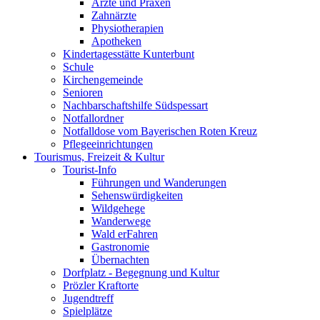
Ärzte und Praxen
Zahnärzte
Physiotherapien
Apotheken
Kindertagesstätte Kunterbunt
Schule
Kirchengemeinde
Senioren
Nachbarschaftshilfe Südspessart
Notfallordner
Notfalldose vom Bayerischen Roten Kreuz
Pflegeeinrichtungen
Tourismus, Freizeit & Kultur
Tourist-Info
Führungen und Wanderungen
Sehenswürdigkeiten
Wildgehege
Wanderwege
Wald erFahren
Gastronomie
Übernachten
Dorfplatz - Begegnung und Kultur
Prözler Kraftorte
Jugendtreff
Spielplätze