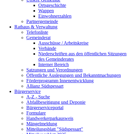
Ortsgeschichte
Wappen
Einwohnerzahlen
Partnergemeinde
Rathaus & Verwaltung
Telefonliste
Gemeinderat
Ausschüsse / Arbeitskreise
Verbände
Niederschriften aus den öffentlichen Sitzungen
des Gemeinderates
Interner Bereich
Satzungen und Verordnungen
Öffentliche Auslegungen und Bekanntmachungen
Förderprogramm Innenentwicklung
Allianz Südspessart
Bürgerservice
A-Z - Suche
Abfallbeseitigung und Deponie
Bürgerserviceportal
Formulare
Handwerkerparkausweis
Mängelmeldung
Mitteilungsblatt "Südspessart"