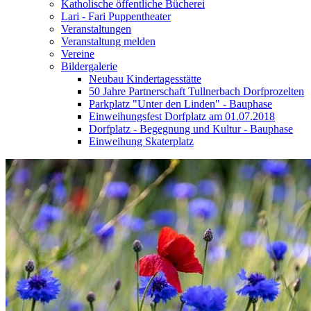
Katholische öffentliche Bücherei
Lari - Fari Puppentheater
Veranstaltungen
Veranstaltung melden
Vereine
Bildergalerie
Neubau Kindertagesstätte
50 Jahre Partnerschaft Tullnerbach Dorfprozelten
Parkplatz "Unter den Linden" - Bauphase
Einweihungsfest Dorfplatz am 01.07.2018
Dorfplatz - Begegnung und Kultur - Bauphase
Einweihung Skaterplatz