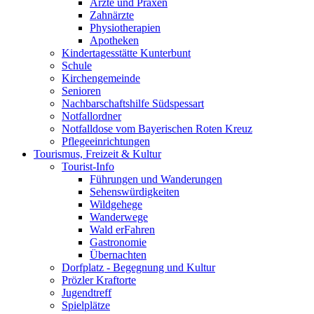
Ärzte und Praxen
Zahnärzte
Physiotherapien
Apotheken
Kindertagesstätte Kunterbunt
Schule
Kirchengemeinde
Senioren
Nachbarschaftshilfe Südspessart
Notfallordner
Notfalldose vom Bayerischen Roten Kreuz
Pflegeeinrichtungen
Tourismus, Freizeit & Kultur
Tourist-Info
Führungen und Wanderungen
Sehenswürdigkeiten
Wildgehege
Wanderwege
Wald erFahren
Gastronomie
Übernachten
Dorfplatz - Begegnung und Kultur
Prözler Kraftorte
Jugendtreff
Spielplätze