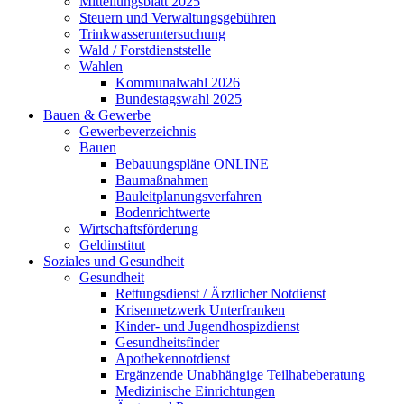
Mitteilungsblatt 2025
Steuern und Verwaltungsgebühren
Trinkwasseruntersuchung
Wald / Forstdienststelle
Wahlen
Kommunalwahl 2026
Bundestagswahl 2025
Bauen & Gewerbe
Gewerbeverzeichnis
Bauen
Bebauungspläne ONLINE
Baumaßnahmen
Bauleitplanungsverfahren
Bodenrichtwerte
Wirtschaftsförderung
Geldinstitut
Soziales und Gesundheit
Gesundheit
Rettungsdienst / Ärztlicher Notdienst
Krisennetzwerk Unterfranken
Kinder- und Jugendhospizdienst
Gesundheitsfinder
Apothekennotdienst
Ergänzende Unabhängige Teilhabeberatung
Medizinische Einrichtungen