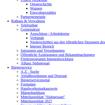
Ortsgeschichte
Wappen
Einwohnerzahlen
Partnergemeinde
Rathaus & Verwaltung
Telefonliste
Gemeinderat
Ausschüsse / Arbeitskreise
Verbände
Niederschriften aus den öffentlichen Sitzungen d
Interner Bereich
Satzungen und Verordnungen
Öffentliche Auslegungen und Bekanntmachungen
Förderprogramm Innenentwicklung
Allianz Südspessart
Bürgerservice
A-Z - Suche
Abfallbeseitigung und Deponie
Bürgerserviceportal
Formulare
Handwerkerparkausweis
Mängelmeldung
Mitteilungsblatt "Südspessart"
Mitteilungsblatt 2025