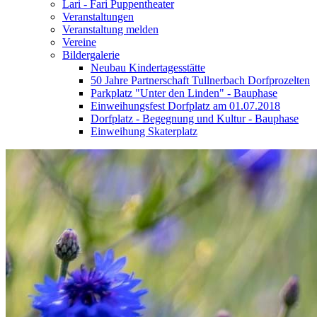
Lari - Fari Puppentheater
Veranstaltungen
Veranstaltung melden
Vereine
Bildergalerie
Neubau Kindertagesstätte
50 Jahre Partnerschaft Tullnerbach Dorfprozelten
Parkplatz "Unter den Linden" - Bauphase
Einweihungsfest Dorfplatz am 01.07.2018
Dorfplatz - Begegnung und Kultur - Bauphase
Einweihung Skaterplatz