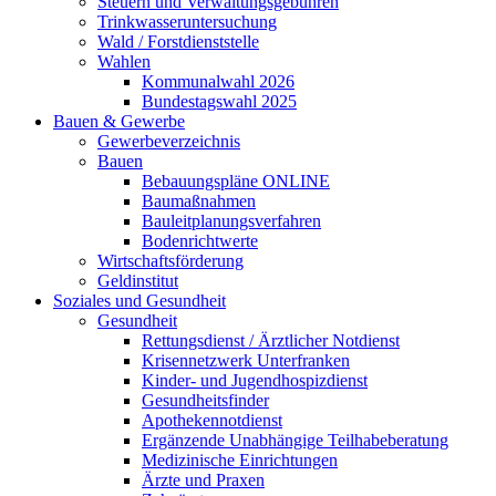
Steuern und Verwaltungsgebühren
Trinkwasseruntersuchung
Wald / Forstdienststelle
Wahlen
Kommunalwahl 2026
Bundestagswahl 2025
Bauen & Gewerbe
Gewerbeverzeichnis
Bauen
Bebauungspläne ONLINE
Baumaßnahmen
Bauleitplanungsverfahren
Bodenrichtwerte
Wirtschaftsförderung
Geldinstitut
Soziales und Gesundheit
Gesundheit
Rettungsdienst / Ärztlicher Notdienst
Krisennetzwerk Unterfranken
Kinder- und Jugendhospizdienst
Gesundheitsfinder
Apothekennotdienst
Ergänzende Unabhängige Teilhabeberatung
Medizinische Einrichtungen
Ärzte und Praxen