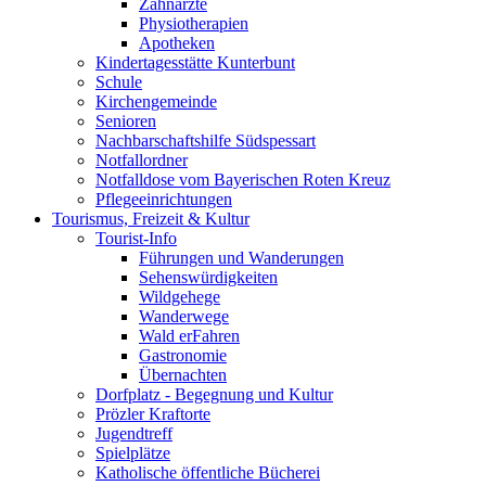
Zahnärzte
Physiotherapien
Apotheken
Kindertagesstätte Kunterbunt
Schule
Kirchengemeinde
Senioren
Nachbarschaftshilfe Südspessart
Notfallordner
Notfalldose vom Bayerischen Roten Kreuz
Pflegeeinrichtungen
Tourismus, Freizeit & Kultur
Tourist-Info
Führungen und Wanderungen
Sehenswürdigkeiten
Wildgehege
Wanderwege
Wald erFahren
Gastronomie
Übernachten
Dorfplatz - Begegnung und Kultur
Prözler Kraftorte
Jugendtreff
Spielplätze
Katholische öffentliche Bücherei