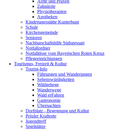
Ärzte und Praxen
Zahnärzte
Physiotherapien
Apotheken
Kindertagesstätte Kunterbunt
Schule
Kirchengemeinde
Senioren
Nachbarschaftshilfe Südspessart
Notfallordner
Notfalldose vom Bayerischen Roten Kreuz
Pflegeeinrichtungen
Tourismus, Freizeit & Kultur
Tourist-Info
Führungen und Wanderungen
Sehenswürdigkeiten
Wildgehege
Wanderwege
Wald erFahren
Gastronomie
Übernachten
Dorfplatz - Begegnung und Kultur
Prözler Kraftorte
Jugendtreff
Spielplätze