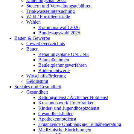
Mitteilungsblatt 2025
Steuern und Verwaltungsgebühren
Trinkwasseruntersuchung
Wald / Forstdienststelle
Wahlen
Kommunalwahl 2026
Bundestagswahl 2025
Bauen & Gewerbe
Gewerbeverzeichnis
Bauen
Bebauungspläne ONLINE
Baumaßnahmen
Bauleitplanungsverfahren
Bodenrichtwerte
Wirtschaftsförderung
Geldinstitut
Soziales und Gesundheit
Gesundheit
Rettungsdienst / Ärztlicher Notdienst
Krisennetzwerk Unterfranken
Kinder- und Jugendhospizdienst
Gesundheitsfinder
Apothekennotdienst
Ergänzende Unabhängige Teilhabeberatung
Medizinische Einrichtungen