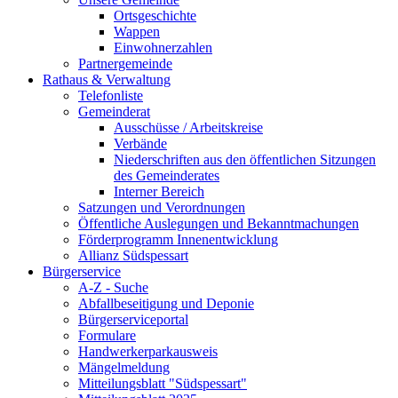
Ortsgeschichte
Wappen
Einwohnerzahlen
Partnergemeinde
Rathaus & Verwaltung
Telefonliste
Gemeinderat
Ausschüsse / Arbeitskreise
Verbände
Niederschriften aus den öffentlichen Sitzungen
des Gemeinderates
Interner Bereich
Satzungen und Verordnungen
Öffentliche Auslegungen und Bekanntmachungen
Förderprogramm Innenentwicklung
Allianz Südspessart
Bürgerservice
A-Z - Suche
Abfallbeseitigung und Deponie
Bürgerserviceportal
Formulare
Handwerkerparkausweis
Mängelmeldung
Mitteilungsblatt "Südspessart"