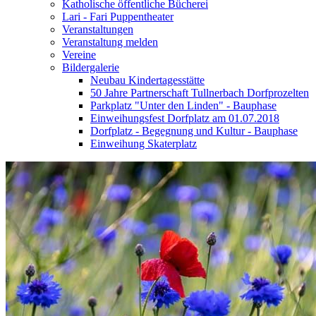
Katholische öffentliche Bücherei
Lari - Fari Puppentheater
Veranstaltungen
Veranstaltung melden
Vereine
Bildergalerie
Neubau Kindertagesstätte
50 Jahre Partnerschaft Tullnerbach Dorfprozelten
Parkplatz "Unter den Linden" - Bauphase
Einweihungsfest Dorfplatz am 01.07.2018
Dorfplatz - Begegnung und Kultur - Bauphase
Einweihung Skaterplatz