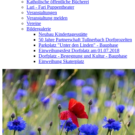
Katholische öffentliche Bücherei
Lari - Fari Puppentheater
Veranstaltungen
Veranstaltung melden
Vereine
Bildergalerie
Neubau Kindertagesstätte
50 Jahre Partnerschaft Tullnerbach Dorfprozelten
Parkplatz "Unter den Linden" - Bauphase
Einweihungsfest Dorfplatz am 01.07.2018
Dorfplatz - Begegnung und Kultur - Bauphase
Einweihung Skaterplatz