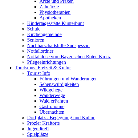
Ärzte und Praxen
Zahnärzte
Physiotherapien
Apotheken
Kindertagesstätte Kunterbunt
Schule
Kirchengemeinde
Senioren
Nachbarschaftshilfe Südspessart
Notfallordner
Notfalldose vom Bayerischen Roten Kreuz
Pflegeeinrichtungen
Tourismus, Freizeit & Kultur
Tourist-Info
Führungen und Wanderungen
Sehenswürdigkeiten
Wildgehege
Wanderwege
Wald erFahren
Gastronomie
Übernachten
Dorfplatz - Begegnung und Kultur
Prözler Kraftorte
Jugendtreff
Spielplätze