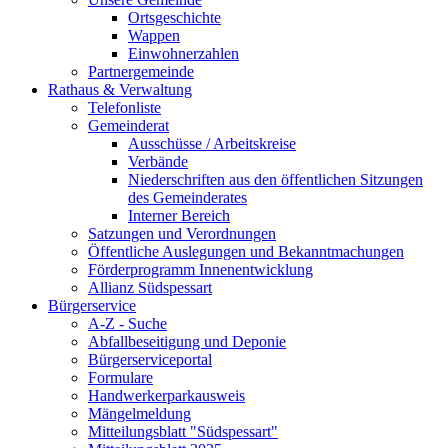
Ortsgeschichte
Wappen
Einwohnerzahlen
Partnergemeinde
Rathaus & Verwaltung
Telefonliste
Gemeinderat
Ausschüsse / Arbeitskreise
Verbände
Niederschriften aus den öffentlichen Sitzungen
des Gemeinderates
Interner Bereich
Satzungen und Verordnungen
Öffentliche Auslegungen und Bekanntmachungen
Förderprogramm Innenentwicklung
Allianz Südspessart
Bürgerservice
A-Z - Suche
Abfallbeseitigung und Deponie
Bürgerserviceportal
Formulare
Handwerkerparkausweis
Mängelmeldung
Mitteilungsblatt "Südspessart"