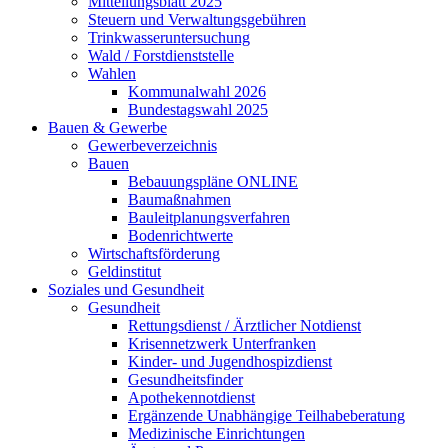
Mitteilungsblatt 2025
Steuern und Verwaltungsgebühren
Trinkwasseruntersuchung
Wald / Forstdienststelle
Wahlen
Kommunalwahl 2026
Bundestagswahl 2025
Bauen & Gewerbe
Gewerbeverzeichnis
Bauen
Bebauungspläne ONLINE
Baumaßnahmen
Bauleitplanungsverfahren
Bodenrichtwerte
Wirtschaftsförderung
Geldinstitut
Soziales und Gesundheit
Gesundheit
Rettungsdienst / Ärztlicher Notdienst
Krisennetzwerk Unterfranken
Kinder- und Jugendhospizdienst
Gesundheitsfinder
Apothekennotdienst
Ergänzende Unabhängige Teilhabeberatung
Medizinische Einrichtungen