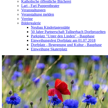
Katholische öffentliche Bücherei
Lari - Fari Puppentheater
Veranstaltungen
Veranstaltung melden
Vereine
Bildergalerie
Neubau Kindertagesstätte
50 Jahre Partnerschaft Tullnerbach Dorfprozelten
Parkplatz "Unter den Linden" - Bauphase
Einweihungsfest Dorfplatz am 01.07.2018
Dorfplatz - Begegnung und Kultur - Bauphase
Einweihung Skaterplatz