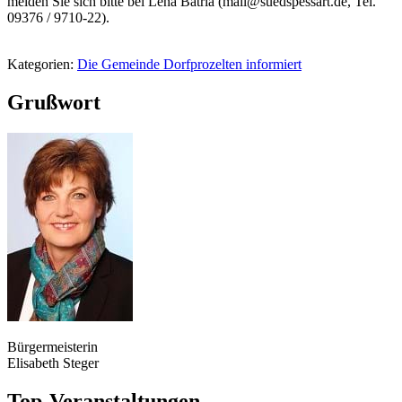
melden Sie sich bitte bei Lena Batrla (mail@suedspessart.de, Tel.
09376 / 9710-22).
Kategorien:
Die Gemeinde Dorfprozelten informiert
Grußwort
Bürgermeisterin
Elisabeth Steger
Top-Veranstaltungen