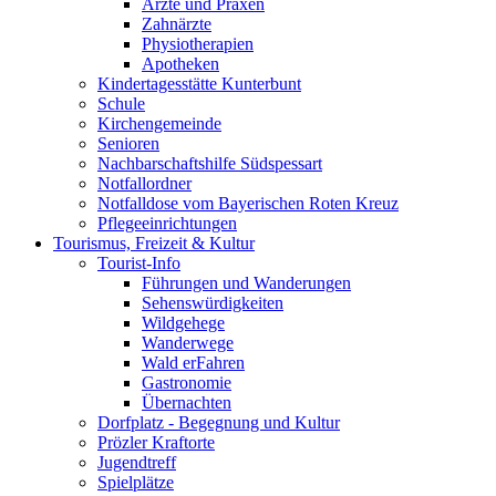
Ärzte und Praxen
Zahnärzte
Physiotherapien
Apotheken
Kindertagesstätte Kunterbunt
Schule
Kirchengemeinde
Senioren
Nachbarschaftshilfe Südspessart
Notfallordner
Notfalldose vom Bayerischen Roten Kreuz
Pflegeeinrichtungen
Tourismus, Freizeit & Kultur
Tourist-Info
Führungen und Wanderungen
Sehenswürdigkeiten
Wildgehege
Wanderwege
Wald erFahren
Gastronomie
Übernachten
Dorfplatz - Begegnung und Kultur
Prözler Kraftorte
Jugendtreff
Spielplätze