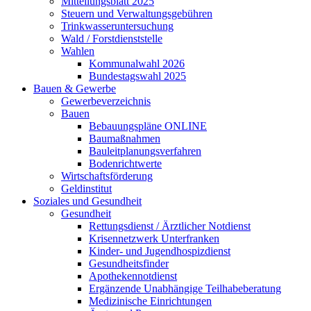
Mitteilungsblatt 2025
Steuern und Verwaltungsgebühren
Trinkwasseruntersuchung
Wald / Forstdienststelle
Wahlen
Kommunalwahl 2026
Bundestagswahl 2025
Bauen & Gewerbe
Gewerbeverzeichnis
Bauen
Bebauungspläne ONLINE
Baumaßnahmen
Bauleitplanungsverfahren
Bodenrichtwerte
Wirtschaftsförderung
Geldinstitut
Soziales und Gesundheit
Gesundheit
Rettungsdienst / Ärztlicher Notdienst
Krisennetzwerk Unterfranken
Kinder- und Jugendhospizdienst
Gesundheitsfinder
Apothekennotdienst
Ergänzende Unabhängige Teilhabeberatung
Medizinische Einrichtungen