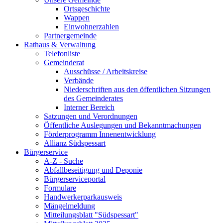
Ortsgeschichte
Wappen
Einwohnerzahlen
Partnergemeinde
Rathaus & Verwaltung
Telefonliste
Gemeinderat
Ausschüsse / Arbeitskreise
Verbände
Niederschriften aus den öffentlichen Sitzungen
des Gemeinderates
Interner Bereich
Satzungen und Verordnungen
Öffentliche Auslegungen und Bekanntmachungen
Förderprogramm Innenentwicklung
Allianz Südspessart
Bürgerservice
A-Z - Suche
Abfallbeseitigung und Deponie
Bürgerserviceportal
Formulare
Handwerkerparkausweis
Mängelmeldung
Mitteilungsblatt "Südspessart"