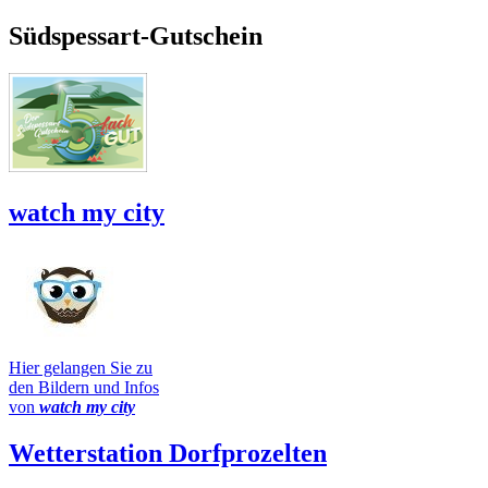
Südspessart-Gutschein
watch my city
Hier gelangen Sie zu
den Bildern und Infos
von
watch my city
Wetterstation Dorfprozelten