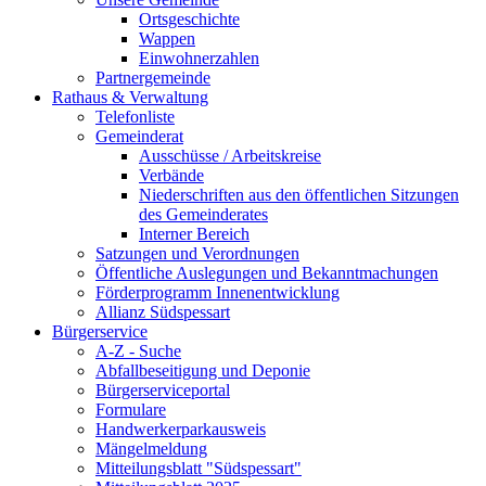
Ortsgeschichte
Wappen
Einwohnerzahlen
Partnergemeinde
Rathaus & Verwaltung
Telefonliste
Gemeinderat
Ausschüsse / Arbeitskreise
Verbände
Niederschriften aus den öffentlichen Sitzungen
des Gemeinderates
Interner Bereich
Satzungen und Verordnungen
Öffentliche Auslegungen und Bekanntmachungen
Förderprogramm Innenentwicklung
Allianz Südspessart
Bürgerservice
A-Z - Suche
Abfallbeseitigung und Deponie
Bürgerserviceportal
Formulare
Handwerkerparkausweis
Mängelmeldung
Mitteilungsblatt "Südspessart"