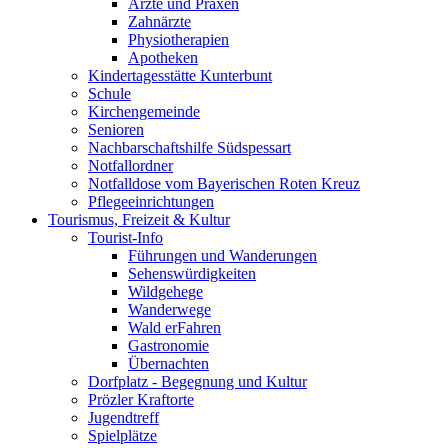
Ärzte und Praxen
Zahnärzte
Physiotherapien
Apotheken
Kindertagesstätte Kunterbunt
Schule
Kirchengemeinde
Senioren
Nachbarschaftshilfe Südspessart
Notfallordner
Notfalldose vom Bayerischen Roten Kreuz
Pflegeeinrichtungen
Tourismus, Freizeit & Kultur
Tourist-Info
Führungen und Wanderungen
Sehenswürdigkeiten
Wildgehege
Wanderwege
Wald erFahren
Gastronomie
Übernachten
Dorfplatz - Begegnung und Kultur
Prözler Kraftorte
Jugendtreff
Spielplätze