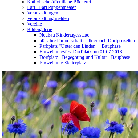
Katholische öffentliche Bücherei
Lari - Fari Puppentheater
Veranstaltungen
Veranstaltung melden
Vereine
Bildergalerie
Neubau Kindertagesstätte
50 Jahre Partnerschaft Tullnerbach Dorfprozelten
Parkplatz "Unter den Linden" - Bauphase
Einweihungsfest Dorfplatz am 01.07.2018
Dorfplatz - Begegnung und Kultur - Bauphase
Einweihung Skaterplatz