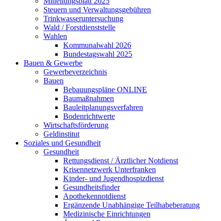
Mitteilungsblatt 2025
Steuern und Verwaltungsgebühren
Trinkwasseruntersuchung
Wald / Forstdienststelle
Wahlen
Kommunalwahl 2026
Bundestagswahl 2025
Bauen & Gewerbe
Gewerbeverzeichnis
Bauen
Bebauungspläne ONLINE
Baumaßnahmen
Bauleitplanungsverfahren
Bodenrichtwerte
Wirtschaftsförderung
Geldinstitut
Soziales und Gesundheit
Gesundheit
Rettungsdienst / Ärztlicher Notdienst
Krisennetzwerk Unterfranken
Kinder- und Jugendhospizdienst
Gesundheitsfinder
Apothekennotdienst
Ergänzende Unabhängige Teilhabeberatung
Medizinische Einrichtungen