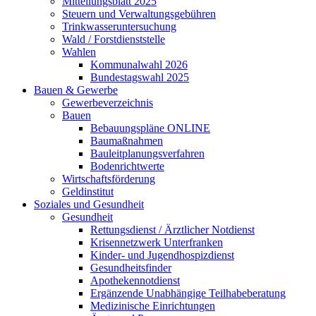
Mitteilungsblatt 2025
Steuern und Verwaltungsgebühren
Trinkwasseruntersuchung
Wald / Forstdienststelle
Wahlen
Kommunalwahl 2026
Bundestagswahl 2025
Bauen & Gewerbe
Gewerbeverzeichnis
Bauen
Bebauungspläne ONLINE
Baumaßnahmen
Bauleitplanungsverfahren
Bodenrichtwerte
Wirtschaftsförderung
Geldinstitut
Soziales und Gesundheit
Gesundheit
Rettungsdienst / Ärztlicher Notdienst
Krisennetzwerk Unterfranken
Kinder- und Jugendhospizdienst
Gesundheitsfinder
Apothekennotdienst
Ergänzende Unabhängige Teilhabeberatung
Medizinische Einrichtungen