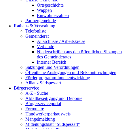
Ortsgeschichte
Wappen
Einwohnerzahlen
Partnergemeinde
Rathaus & Verwaltung
Telefonliste
Gemeinderat
Ausschüsse / Arbeitskreise
Verbände
Niederschriften aus den öffentlichen Sitzungen
des Gemeinderates
Interner Bereich
Satzungen und Verordnungen
Öffentliche Auslegungen und Bekanntmachungen
Förderprogramm Innenentwicklung
Allianz Südspessart
Bürgerservice
A-Z - Suche
Abfallbeseitigung und Deponie
Bürgerserviceportal
Formulare
Handwerkerparkausweis
Mängelmeldung
Mitteilungsblatt "Südspessart"