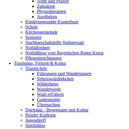
Ärzte und Praxen
Zahnärzte
Physiotherapien
Apotheken
Kindertagesstätte Kunterbunt
Schule
Kirchengemeinde
Senioren
Nachbarschaftshilfe Südspessart
Notfallordner
Notfalldose vom Bayerischen Roten Kreuz
Pflegeeinrichtungen
Tourismus, Freizeit & Kultur
Tourist-Info
Führungen und Wanderungen
Sehenswürdigkeiten
Wildgehege
Wanderwege
Wald erFahren
Gastronomie
Übernachten
Dorfplatz - Begegnung und Kultur
Prözler Kraftorte
Jugendtreff
Spielplätze