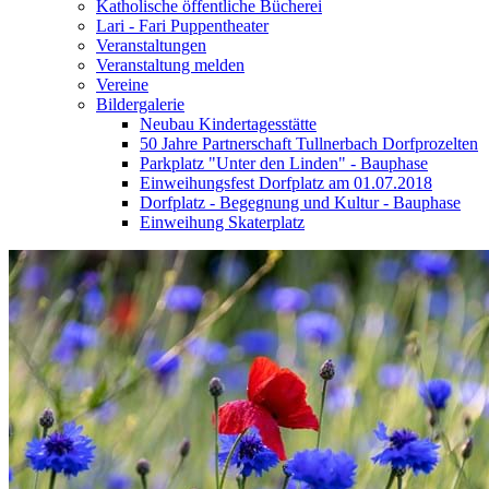
Katholische öffentliche Bücherei
Lari - Fari Puppentheater
Veranstaltungen
Veranstaltung melden
Vereine
Bildergalerie
Neubau Kindertagesstätte
50 Jahre Partnerschaft Tullnerbach Dorfprozelten
Parkplatz "Unter den Linden" - Bauphase
Einweihungsfest Dorfplatz am 01.07.2018
Dorfplatz - Begegnung und Kultur - Bauphase
Einweihung Skaterplatz