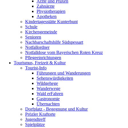
Ärzte und Praxen
Zahnärzte
Physiotherapien
Apotheken
Kindertagesstätte Kunterbunt
Schule
Kirchengemeinde
Senioren
Nachbarschaftshilfe Südspessart
Notfallordner
Notfalldose vom Bayerischen Roten Kreuz
Pflegeeinrichtungen
Tourismus, Freizeit & Kultur
Tourist-Info
Führungen und Wanderungen
Sehenswürdigkeiten
Wildgehege
Wanderwege
Wald erFahren
Gastronomie
Übernachten
Dorfplatz - Begegnung und Kultur
Prözler Kraftorte
Jugendtreff
Spielplätze