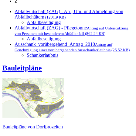
Z
Abfallwirtschaft (ZAG) - An-, Um- und Abmeldung von
Abfallbehältern
(1201.9 KB)
Abfallbeseitigung
Abfallwirtschaft (ZAG) - Pflegetonne
Antrag auf Unterstützung
von Personen mit besonderem Abfallanfall (862.24 KB)
Abfallbeseitigung
Ausschank_vorübergehend_Antrag_2010
Antrag auf
Genehmigung einer vorübergehenden Ausschankerlaubnis (25.52 KB)
Schankerlaubnis
Bauleitpläne
Bauleitpläne von Dorfprozelten