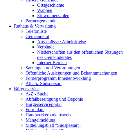
Ortsgeschichte
Wappen
Einwohnerzahlen
Partnergemeinde
Rathaus & Verwaltung
Telefonliste
Gemeinderat
Ausschüsse / Arbeitskreise
Verbände
Niederschriften aus den öffentlichen Sitzungen
des Gemeinderates
Interner Bereich
Satzungen und Verordnungen
Öffentliche Auslegungen und Bekanntmachungen
Förderprogramm Innenentwicklung
Allianz Südspessart
Bürgerservice
A-Z - Suche
Abfallbeseitigung und Deponie
Bürgerserviceportal
Formulare
Handwerkerparkausweis
Mängelmeldung
Mitteilungsblatt "Südspessart"