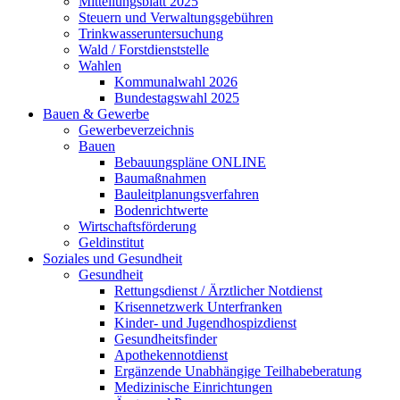
Mitteilungsblatt 2025
Steuern und Verwaltungsgebühren
Trinkwasseruntersuchung
Wald / Forstdienststelle
Wahlen
Kommunalwahl 2026
Bundestagswahl 2025
Bauen & Gewerbe
Gewerbeverzeichnis
Bauen
Bebauungspläne ONLINE
Baumaßnahmen
Bauleitplanungsverfahren
Bodenrichtwerte
Wirtschaftsförderung
Geldinstitut
Soziales und Gesundheit
Gesundheit
Rettungsdienst / Ärztlicher Notdienst
Krisennetzwerk Unterfranken
Kinder- und Jugendhospizdienst
Gesundheitsfinder
Apothekennotdienst
Ergänzende Unabhängige Teilhabeberatung
Medizinische Einrichtungen