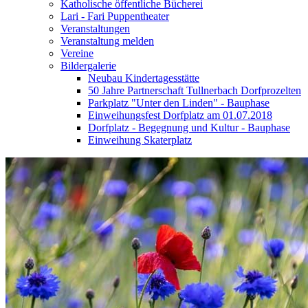
Katholische öffentliche Bücherei
Lari - Fari Puppentheater
Veranstaltungen
Veranstaltung melden
Vereine
Bildergalerie
Neubau Kindertagesstätte
50 Jahre Partnerschaft Tullnerbach Dorfprozelten
Parkplatz "Unter den Linden" - Bauphase
Einweihungsfest Dorfplatz am 01.07.2018
Dorfplatz - Begegnung und Kultur - Bauphase
Einweihung Skaterplatz