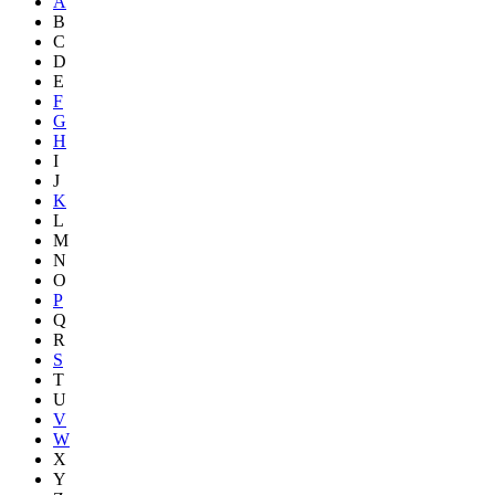
A
B
C
D
E
F
G
H
I
J
K
L
M
N
O
P
Q
R
S
T
U
V
W
X
Y