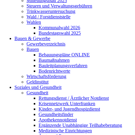
Mitteilungsblatt 2025
Steuern und Verwaltungsgebühren
Trinkwasseruntersuchung
Wald / Forstdienststelle
Wahlen
Kommunalwahl 2026
Bundestagswahl 2025
Bauen & Gewerbe
Gewerbeverzeichnis
Bauen
Bebauungspläne ONLINE
Baumaßnahmen
Bauleitplanungsverfahren
Bodenrichtwerte
Wirtschaftsförderung
Geldinstitut
Soziales und Gesundheit
Gesundheit
Rettungsdienst / Ärztlicher Notdienst
Krisennetzwerk Unterfranken
Kinder- und Jugendhospizdienst
Gesundheitsfinder
Apothekennotdienst
Ergänzende Unabhängige Teilhabeberatung
Medizinische Einrichtungen