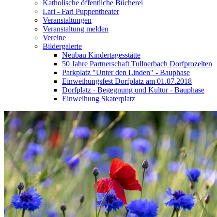
Katholische öffentliche Bücherei
Lari - Fari Puppentheater
Veranstaltungen
Veranstaltung melden
Vereine
Bildergalerie
Neubau Kindertagesstätte
50 Jahre Partnerschaft Tullnerbach Dorfprozelten
Parkplatz "Unter den Linden" - Bauphase
Einweihungsfest Dorfplatz am 01.07.2018
Dorfplatz - Begegnung und Kultur - Bauphase
Einweihung Skaterplatz