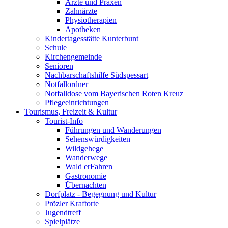
Ärzte und Praxen
Zahnärzte
Physiotherapien
Apotheken
Kindertagesstätte Kunterbunt
Schule
Kirchengemeinde
Senioren
Nachbarschaftshilfe Südspessart
Notfallordner
Notfalldose vom Bayerischen Roten Kreuz
Pflegeeinrichtungen
Tourismus, Freizeit & Kultur
Tourist-Info
Führungen und Wanderungen
Sehenswürdigkeiten
Wildgehege
Wanderwege
Wald erFahren
Gastronomie
Übernachten
Dorfplatz - Begegnung und Kultur
Prözler Kraftorte
Jugendtreff
Spielplätze