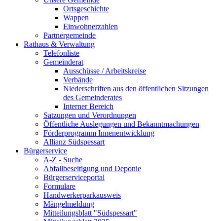
Ortsgeschichte
Wappen
Einwohnerzahlen
Partnergemeinde
Rathaus & Verwaltung
Telefonliste
Gemeinderat
Ausschüsse / Arbeitskreise
Verbände
Niederschriften aus den öffentlichen Sitzungen
des Gemeinderates
Interner Bereich
Satzungen und Verordnungen
Öffentliche Auslegungen und Bekanntmachungen
Förderprogramm Innenentwicklung
Allianz Südspessart
Bürgerservice
A-Z - Suche
Abfallbeseitigung und Deponie
Bürgerserviceportal
Formulare
Handwerkerparkausweis
Mängelmeldung
Mitteilungsblatt "Südspessart"