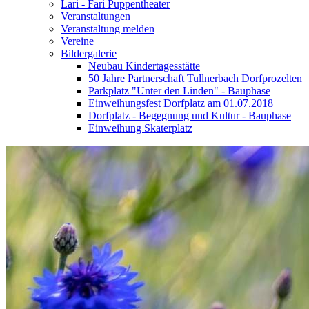
Lari - Fari Puppentheater
Veranstaltungen
Veranstaltung melden
Vereine
Bildergalerie
Neubau Kindertagesstätte
50 Jahre Partnerschaft Tullnerbach Dorfprozelten
Parkplatz "Unter den Linden" - Bauphase
Einweihungsfest Dorfplatz am 01.07.2018
Dorfplatz - Begegnung und Kultur - Bauphase
Einweihung Skaterplatz