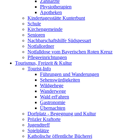
Zahnärzte
Physiotherapien
Apotheken
Kindertagesstätte Kunterbunt
Schule
Kirchengemeinde
Senioren
Nachbarschaftshilfe Südspessart
Notfallordner
Notfalldose vom Bayerischen Roten Kreuz
Pflegeeinrichtungen
Tourismus, Freizeit & Kultur
Tourist-Info
Führungen und Wanderungen
Sehenswürdigkeiten
Wildgehege
Wanderwege
Wald erFahren
Gastronomie
Übernachten
Dorfplatz - Begegnung und Kultur
Prözler Kraftorte
Jugendtreff
Spielplätze
Katholische öffentliche Bücherei