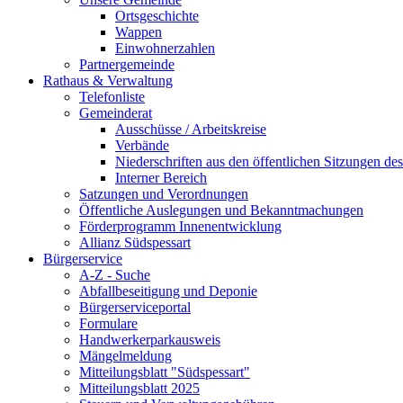
Ortsgeschichte
Wappen
Einwohnerzahlen
Partnergemeinde
Rathaus & Verwaltung
Telefonliste
Gemeinderat
Ausschüsse / Arbeitskreise
Verbände
Niederschriften aus den öffentlichen Sitzungen d
Interner Bereich
Satzungen und Verordnungen
Öffentliche Auslegungen und Bekanntmachungen
Förderprogramm Innenentwicklung
Allianz Südspessart
Bürgerservice
A-Z - Suche
Abfallbeseitigung und Deponie
Bürgerserviceportal
Formulare
Handwerkerparkausweis
Mängelmeldung
Mitteilungsblatt "Südspessart"
Mitteilungsblatt 2025