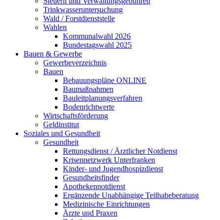
Steuern und Verwaltungsgebühren
Trinkwasseruntersuchung
Wald / Forstdienststelle
Wahlen
Kommunalwahl 2026
Bundestagswahl 2025
Bauen & Gewerbe
Gewerbeverzeichnis
Bauen
Bebauungspläne ONLINE
Baumaßnahmen
Bauleitplanungsverfahren
Bodenrichtwerte
Wirtschaftsförderung
Geldinstitut
Soziales und Gesundheit
Gesundheit
Rettungsdienst / Ärztlicher Notdienst
Krisennetzwerk Unterfranken
Kinder- und Jugendhospizdienst
Gesundheitsfinder
Apothekennotdienst
Ergänzende Unabhängige Teilhabeberatung
Medizinische Einrichtungen
Ärzte und Praxen