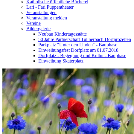
Katholische öffentliche Bücherei
Lari - Fari Puppentheater
Veranstaltungen
Veranstaltung melden
Vereine
Bildergalerie
Neubau Kindertagesstätte
50 Jahre Partnerschaft Tullnerbach Dorfprozelten
Parkplatz "Unter den Linden" - Bauphase
Einweihungsfest Dorfplatz am 01.07.2018
Dorfplatz - Begegnung und Kultur - Bauphase
Einweihung Skaterplatz