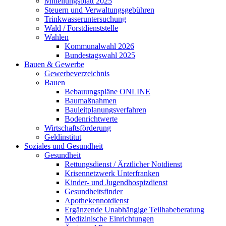
Mitteilungsblatt 2025
Steuern und Verwaltungsgebühren
Trinkwasseruntersuchung
Wald / Forstdienststelle
Wahlen
Kommunalwahl 2026
Bundestagswahl 2025
Bauen & Gewerbe
Gewerbeverzeichnis
Bauen
Bebauungspläne ONLINE
Baumaßnahmen
Bauleitplanungsverfahren
Bodenrichtwerte
Wirtschaftsförderung
Geldinstitut
Soziales und Gesundheit
Gesundheit
Rettungsdienst / Ärztlicher Notdienst
Krisennetzwerk Unterfranken
Kinder- und Jugendhospizdienst
Gesundheitsfinder
Apothekennotdienst
Ergänzende Unabhängige Teilhabeberatung
Medizinische Einrichtungen