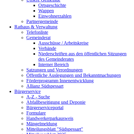
Ortsgeschichte
Wappen
Einwohnerzahlen
Partnergemeinde
Rathaus & Verwaltung
Telefonliste
Gemeinderat
Ausschüsse / Arbeitskreise
Verbände
Niederschriften aus den öffentlichen Sitzungen
des Gemeinderates
Interner Bereich
Satzungen und Verordnungen
Öffentliche Auslegungen und Bekanntmachungen
Förderprogramm Innenentwicklung
Allianz Südspessart
Bürgerservice
A-Z - Suche
Abfallbeseitigung und Deponie
Bürgerserviceportal
Formulare
Handwerkerparkausweis
Mängelmeldung
Mitteilungsblatt "Südspessart"