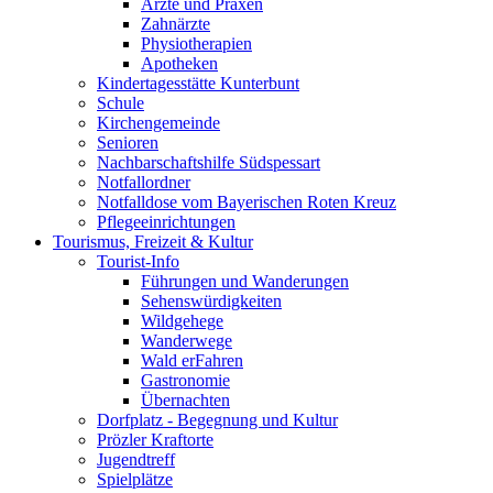
Ärzte und Praxen
Zahnärzte
Physiotherapien
Apotheken
Kindertagesstätte Kunterbunt
Schule
Kirchengemeinde
Senioren
Nachbarschaftshilfe Südspessart
Notfallordner
Notfalldose vom Bayerischen Roten Kreuz
Pflegeeinrichtungen
Tourismus, Freizeit & Kultur
Tourist-Info
Führungen und Wanderungen
Sehenswürdigkeiten
Wildgehege
Wanderwege
Wald erFahren
Gastronomie
Übernachten
Dorfplatz - Begegnung und Kultur
Prözler Kraftorte
Jugendtreff
Spielplätze