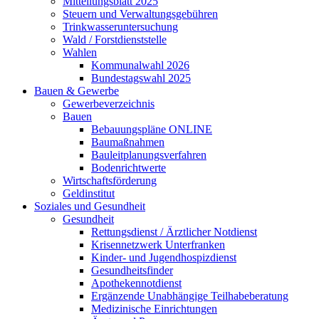
Mitteilungsblatt 2025
Steuern und Verwaltungsgebühren
Trinkwasseruntersuchung
Wald / Forstdienststelle
Wahlen
Kommunalwahl 2026
Bundestagswahl 2025
Bauen & Gewerbe
Gewerbeverzeichnis
Bauen
Bebauungspläne ONLINE
Baumaßnahmen
Bauleitplanungsverfahren
Bodenrichtwerte
Wirtschaftsförderung
Geldinstitut
Soziales und Gesundheit
Gesundheit
Rettungsdienst / Ärztlicher Notdienst
Krisennetzwerk Unterfranken
Kinder- und Jugendhospizdienst
Gesundheitsfinder
Apothekennotdienst
Ergänzende Unabhängige Teilhabeberatung
Medizinische Einrichtungen