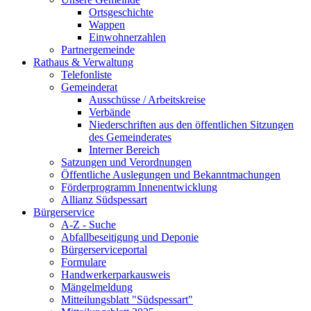
Ortsgeschichte
Wappen
Einwohnerzahlen
Partnergemeinde
Rathaus & Verwaltung
Telefonliste
Gemeinderat
Ausschüsse / Arbeitskreise
Verbände
Niederschriften aus den öffentlichen Sitzungen
des Gemeinderates
Interner Bereich
Satzungen und Verordnungen
Öffentliche Auslegungen und Bekanntmachungen
Förderprogramm Innenentwicklung
Allianz Südspessart
Bürgerservice
A-Z - Suche
Abfallbeseitigung und Deponie
Bürgerserviceportal
Formulare
Handwerkerparkausweis
Mängelmeldung
Mitteilungsblatt "Südspessart"