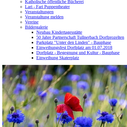
Katholische öffentliche Bücherei
Lari - Fari Puppentheater
Veranstaltungen
Veranstaltung melden
Vereine
Bildergalerie
Neubau Kindertagesstätte
50 Jahre Partnerschaft Tullnerbach Dorfprozelten
Parkplatz "Unter den Linden" - Bauphase
Einweihungsfest Dorfplatz am 01.07.2018
Dorfplatz - Begegnung und Kultur - Bauphase
Einweihung Skaterplatz