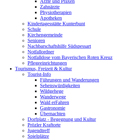
Ärzte und Praxen
Zahnärzte
Physiotherapien
Apotheken
Kindertagesstätte Kunterbunt
Schule
Kirchengemeinde
Senioren
Nachbarschaftshilfe Südspessart
Notfallordner
Notfalldose vom Bayerischen Roten Kreuz
Pflegeeinrichtungen
Tourismus, Freizeit & Kultur
Tourist-Info
Führungen und Wanderungen
Sehenswürdigkeiten
Wildgehege
Wanderwege
Wald erFahren
Gastronomie
Übernachten
Dorfplatz - Begegnung und Kultur
Prözler Kraftorte
Jugendtreff
Spielplätze