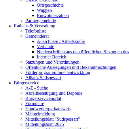
Ortsgeschichte
Wappen
Einwohnerzahlen
Partnergemeinde
Rathaus & Verwaltung
Telefonliste
Gemeinderat
Ausschüsse / Arbeitskreise
Verbände
Niederschriften aus den öffentlichen Sitzungen d
Interner Bereich
Satzungen und Verordnungen
Öffentliche Auslegungen und Bekanntmachungen
Förderprogramm Innenentwicklung
Allianz Südspessart
Bürgerservice
A-Z - Suche
Abfallbeseitigung und Deponie
Bürgerserviceportal
Formulare
Handwerkerparkausweis
Mängelmeldung
Mitteilungsblatt "Südspessart"
Mitteilungsblatt 2025