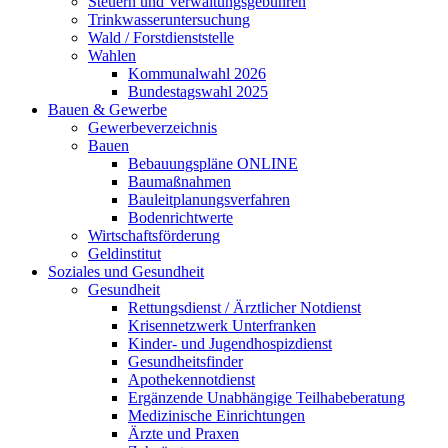
Steuern und Verwaltungsgebühren
Trinkwasseruntersuchung
Wald / Forstdienststelle
Wahlen
Kommunalwahl 2026
Bundestagswahl 2025
Bauen & Gewerbe
Gewerbeverzeichnis
Bauen
Bebauungspläne ONLINE
Baumaßnahmen
Bauleitplanungsverfahren
Bodenrichtwerte
Wirtschaftsförderung
Geldinstitut
Soziales und Gesundheit
Gesundheit
Rettungsdienst / Ärztlicher Notdienst
Krisennetzwerk Unterfranken
Kinder- und Jugendhospizdienst
Gesundheitsfinder
Apothekennotdienst
Ergänzende Unabhängige Teilhabeberatung
Medizinische Einrichtungen
Ärzte und Praxen