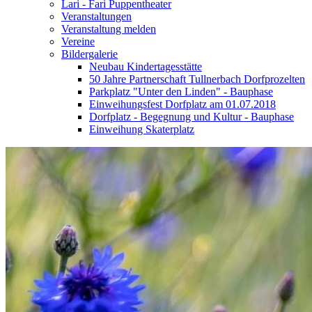
Lari - Fari Puppentheater
Veranstaltungen
Veranstaltung melden
Vereine
Bildergalerie
Neubau Kindertagesstätte
50 Jahre Partnerschaft Tullnerbach Dorfprozelten
Parkplatz "Unter den Linden" - Bauphase
Einweihungsfest Dorfplatz am 01.07.2018
Dorfplatz - Begegnung und Kultur - Bauphase
Einweihung Skaterplatz