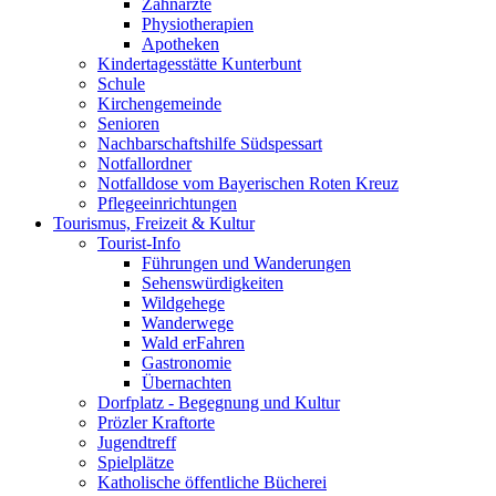
Zahnärzte
Physiotherapien
Apotheken
Kindertagesstätte Kunterbunt
Schule
Kirchengemeinde
Senioren
Nachbarschaftshilfe Südspessart
Notfallordner
Notfalldose vom Bayerischen Roten Kreuz
Pflegeeinrichtungen
Tourismus, Freizeit & Kultur
Tourist-Info
Führungen und Wanderungen
Sehenswürdigkeiten
Wildgehege
Wanderwege
Wald erFahren
Gastronomie
Übernachten
Dorfplatz - Begegnung und Kultur
Prözler Kraftorte
Jugendtreff
Spielplätze
Katholische öffentliche Bücherei