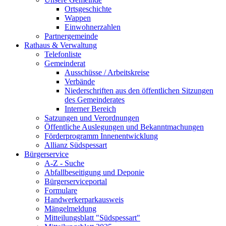
Ortsgeschichte
Wappen
Einwohnerzahlen
Partnergemeinde
Rathaus & Verwaltung
Telefonliste
Gemeinderat
Ausschüsse / Arbeitskreise
Verbände
Niederschriften aus den öffentlichen Sitzungen
des Gemeinderates
Interner Bereich
Satzungen und Verordnungen
Öffentliche Auslegungen und Bekanntmachungen
Förderprogramm Innenentwicklung
Allianz Südspessart
Bürgerservice
A-Z - Suche
Abfallbeseitigung und Deponie
Bürgerserviceportal
Formulare
Handwerkerparkausweis
Mängelmeldung
Mitteilungsblatt "Südspessart"