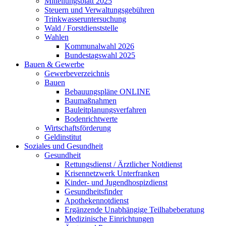
Mitteilungsblatt 2025
Steuern und Verwaltungsgebühren
Trinkwasseruntersuchung
Wald / Forstdienststelle
Wahlen
Kommunalwahl 2026
Bundestagswahl 2025
Bauen & Gewerbe
Gewerbeverzeichnis
Bauen
Bebauungspläne ONLINE
Baumaßnahmen
Bauleitplanungsverfahren
Bodenrichtwerte
Wirtschaftsförderung
Geldinstitut
Soziales und Gesundheit
Gesundheit
Rettungsdienst / Ärztlicher Notdienst
Krisennetzwerk Unterfranken
Kinder- und Jugendhospizdienst
Gesundheitsfinder
Apothekennotdienst
Ergänzende Unabhängige Teilhabeberatung
Medizinische Einrichtungen