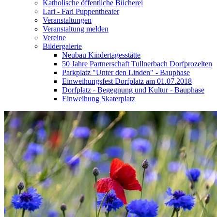
Katholische öffentliche Bücherei
Lari - Fari Puppentheater
Veranstaltungen
Veranstaltung melden
Vereine
Bildergalerie
Neubau Kindertagesstätte
50 Jahre Partnerschaft Tullnerbach Dorfprozelten
Parkplatz "Unter den Linden" - Bauphase
Einweihungsfest Dorfplatz am 01.07.2018
Dorfplatz - Begegnung und Kultur - Bauphase
Einweihung Skaterplatz