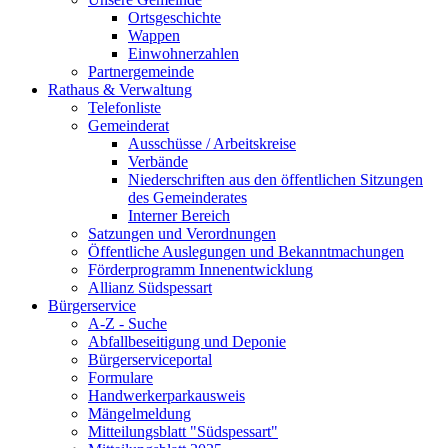
Ortsgeschichte
Wappen
Einwohnerzahlen
Partnergemeinde
Rathaus & Verwaltung
Telefonliste
Gemeinderat
Ausschüsse / Arbeitskreise
Verbände
Niederschriften aus den öffentlichen Sitzungen
des Gemeinderates
Interner Bereich
Satzungen und Verordnungen
Öffentliche Auslegungen und Bekanntmachungen
Förderprogramm Innenentwicklung
Allianz Südspessart
Bürgerservice
A-Z - Suche
Abfallbeseitigung und Deponie
Bürgerserviceportal
Formulare
Handwerkerparkausweis
Mängelmeldung
Mitteilungsblatt "Südspessart"