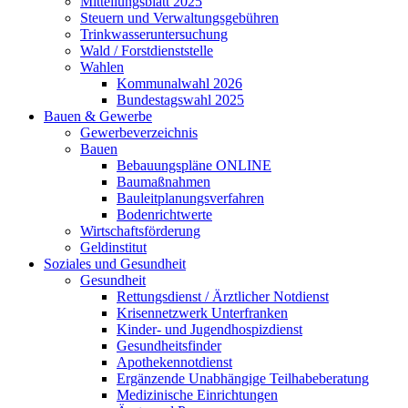
Mitteilungsblatt 2025
Steuern und Verwaltungsgebühren
Trinkwasseruntersuchung
Wald / Forstdienststelle
Wahlen
Kommunalwahl 2026
Bundestagswahl 2025
Bauen & Gewerbe
Gewerbeverzeichnis
Bauen
Bebauungspläne ONLINE
Baumaßnahmen
Bauleitplanungsverfahren
Bodenrichtwerte
Wirtschaftsförderung
Geldinstitut
Soziales und Gesundheit
Gesundheit
Rettungsdienst / Ärztlicher Notdienst
Krisennetzwerk Unterfranken
Kinder- und Jugendhospizdienst
Gesundheitsfinder
Apothekennotdienst
Ergänzende Unabhängige Teilhabeberatung
Medizinische Einrichtungen