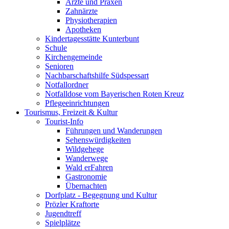
Ärzte und Praxen
Zahnärzte
Physiotherapien
Apotheken
Kindertagesstätte Kunterbunt
Schule
Kirchengemeinde
Senioren
Nachbarschaftshilfe Südspessart
Notfallordner
Notfalldose vom Bayerischen Roten Kreuz
Pflegeeinrichtungen
Tourismus, Freizeit & Kultur
Tourist-Info
Führungen und Wanderungen
Sehenswürdigkeiten
Wildgehege
Wanderwege
Wald erFahren
Gastronomie
Übernachten
Dorfplatz - Begegnung und Kultur
Prözler Kraftorte
Jugendtreff
Spielplätze