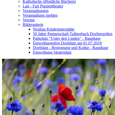
Katholische öffentliche Bücherei
Lari - Fari Puppentheater
Veranstaltungen
Veranstaltung melden
Vereine
Bildergalerie
Neubau Kindertagesstätte
50 Jahre Partnerschaft Tullnerbach Dorfprozelten
Parkplatz "Unter den Linden" - Bauphase
Einweihungsfest Dorfplatz am 01.07.2018
Dorfplatz - Begegnung und Kultur - Bauphase
Einweihung Skaterplatz