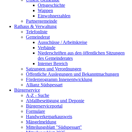
Ortsgeschichte
Wappen
Einwohnerzahlen
Partnergemeinde
Rathaus & Verwaltung
Telefonliste
Gemeinderat
Ausschüsse / Arbeitskreise
Verbände
Niederschriften aus den öffentlichen Sitzungen
des Gemeinderates
Interner Bereich
Satzungen und Verordnungen
Öffentliche Auslegungen und Bekanntmachungen
Förderprogramm Innenentwicklung
Allianz Südspessart
Bürgerservice
A-Z - Suche
Abfallbeseitigung und Deponie
Bürgerserviceportal
Formulare
Handwerkerparkausweis
Mängelmeldung
Mitteilungsblatt "Südspessart"