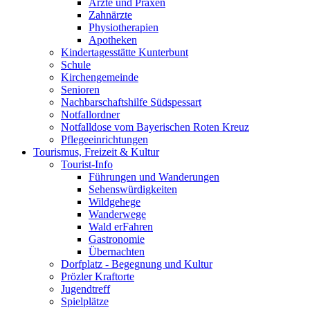
Ärzte und Praxen
Zahnärzte
Physiotherapien
Apotheken
Kindertagesstätte Kunterbunt
Schule
Kirchengemeinde
Senioren
Nachbarschaftshilfe Südspessart
Notfallordner
Notfalldose vom Bayerischen Roten Kreuz
Pflegeeinrichtungen
Tourismus, Freizeit & Kultur
Tourist-Info
Führungen und Wanderungen
Sehenswürdigkeiten
Wildgehege
Wanderwege
Wald erFahren
Gastronomie
Übernachten
Dorfplatz - Begegnung und Kultur
Prözler Kraftorte
Jugendtreff
Spielplätze