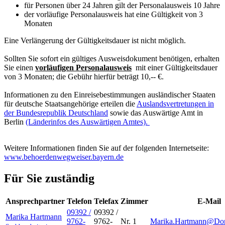
für Personen über 24 Jahren gilt der Personalausweis 10 Jahre
der vorläufige Personalausweis hat eine Gültigkeit von 3
Monaten
Eine Verlängerung der Gültigkeitsdauer ist nicht möglich.
Sollten Sie sofort ein gültiges Ausweisdokument benötigen, erhalten
Sie einen
vorläufigen Personalausweis
mit einer Gültigkeitsdauer
von 3 Monaten; die Gebühr hierfür beträgt 10,-- €.
Informationen zu den Einreisebestimmungen ausländischer Staaten
für deutsche Staatsangehörige erteilen die
Auslandsvertretungen in
der Bundesrepublik Deutschland
sowie das Auswärtige Amt in
Berlin
(Länderinfos des Auswärtigen Amtes).
Weitere Informationen finden Sie auf der folgenden Internetseite:
www.behoerdenwegweiser.bayern.de
Für Sie zuständig
Ansprechpartner
Telefon
Telefax
Zimmer
E-Mail
09392 /
09392 /
Marika
Hartmann
9762-
9762-
Nr. 1
Marika.Hartmann@Dorf