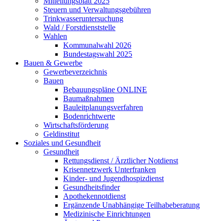
Mitteilungsblatt 2025
Steuern und Verwaltungsgebühren
Trinkwasseruntersuchung
Wald / Forstdienststelle
Wahlen
Kommunalwahl 2026
Bundestagswahl 2025
Bauen & Gewerbe
Gewerbeverzeichnis
Bauen
Bebauungspläne ONLINE
Baumaßnahmen
Bauleitplanungsverfahren
Bodenrichtwerte
Wirtschaftsförderung
Geldinstitut
Soziales und Gesundheit
Gesundheit
Rettungsdienst / Ärztlicher Notdienst
Krisennetzwerk Unterfranken
Kinder- und Jugendhospizdienst
Gesundheitsfinder
Apothekennotdienst
Ergänzende Unabhängige Teilhabeberatung
Medizinische Einrichtungen