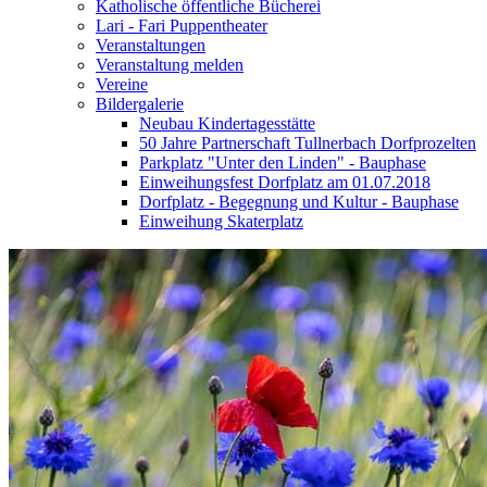
Katholische öffentliche Bücherei
Lari - Fari Puppentheater
Veranstaltungen
Veranstaltung melden
Vereine
Bildergalerie
Neubau Kindertagesstätte
50 Jahre Partnerschaft Tullnerbach Dorfprozelten
Parkplatz "Unter den Linden" - Bauphase
Einweihungsfest Dorfplatz am 01.07.2018
Dorfplatz - Begegnung und Kultur - Bauphase
Einweihung Skaterplatz