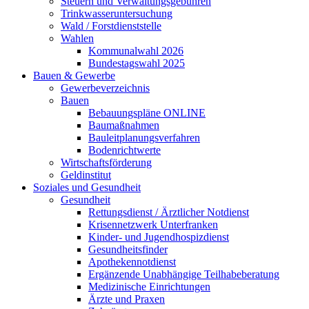
Steuern und Verwaltungsgebühren
Trinkwasseruntersuchung
Wald / Forstdienststelle
Wahlen
Kommunalwahl 2026
Bundestagswahl 2025
Bauen & Gewerbe
Gewerbeverzeichnis
Bauen
Bebauungspläne ONLINE
Baumaßnahmen
Bauleitplanungsverfahren
Bodenrichtwerte
Wirtschaftsförderung
Geldinstitut
Soziales und Gesundheit
Gesundheit
Rettungsdienst / Ärztlicher Notdienst
Krisennetzwerk Unterfranken
Kinder- und Jugendhospizdienst
Gesundheitsfinder
Apothekennotdienst
Ergänzende Unabhängige Teilhabeberatung
Medizinische Einrichtungen
Ärzte und Praxen