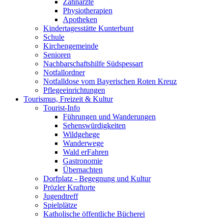
Zahnärzte
Physiotherapien
Apotheken
Kindertagesstätte Kunterbunt
Schule
Kirchengemeinde
Senioren
Nachbarschaftshilfe Südspessart
Notfallordner
Notfalldose vom Bayerischen Roten Kreuz
Pflegeeinrichtungen
Tourismus, Freizeit & Kultur
Tourist-Info
Führungen und Wanderungen
Sehenswürdigkeiten
Wildgehege
Wanderwege
Wald erFahren
Gastronomie
Übernachten
Dorfplatz - Begegnung und Kultur
Prözler Kraftorte
Jugendtreff
Spielplätze
Katholische öffentliche Bücherei