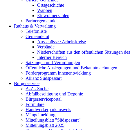
Ortsgeschichte
Wappen
Einwohnerzahlen
Partnergemeinde
Rathaus & Verwaltung
Telefonliste
Gemeinderat
Ausschüsse / Arbeitskreise
Verbände
Niederschriften aus den öffentlichen Sitzungen d
Interner Bereich
Satzungen und Verordnungen
Öffentliche Auslegungen und Bekanntmachungen
Förderprogramm Innenentwicklung
Allianz Südspessart
Bürgerservice
A-Z - Suche
Abfallbeseitigung und Deponie
Bürgerserviceportal
Formulare
Handwerkerparkausweis
Mängelmeldung
Mitteilungsblatt "Südspessart"
Mitteilungsblatt 2025