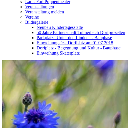
Lari - Fari Puppentheater
Veranstaltungen
Veranstaltung melden
Vereine
Bildergalerie
Neubau Kindertagesstätte
50 Jahre Partnerschaft Tullnerbach Dorfprozelten
Parkplatz "Unter den Linden" - Bauphase
Einweihungsfest Dorfplatz am 01.07.2018
Dorfplatz - Begegnung und Kultur - Bauphase
Einweihung Skaterplatz