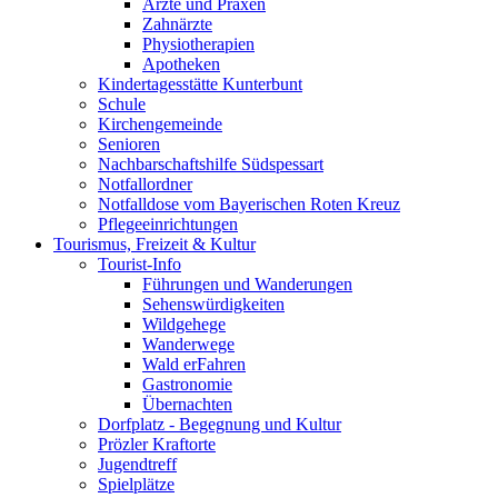
Ärzte und Praxen
Zahnärzte
Physiotherapien
Apotheken
Kindertagesstätte Kunterbunt
Schule
Kirchengemeinde
Senioren
Nachbarschaftshilfe Südspessart
Notfallordner
Notfalldose vom Bayerischen Roten Kreuz
Pflegeeinrichtungen
Tourismus, Freizeit & Kultur
Tourist-Info
Führungen und Wanderungen
Sehenswürdigkeiten
Wildgehege
Wanderwege
Wald erFahren
Gastronomie
Übernachten
Dorfplatz - Begegnung und Kultur
Prözler Kraftorte
Jugendtreff
Spielplätze