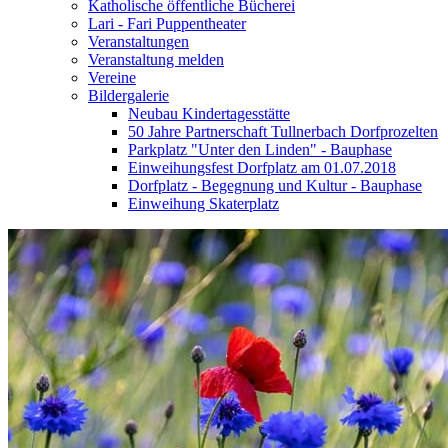
Katholische öffentliche Bücherei
Lari - Fari Puppentheater
Veranstaltungen
Veranstaltung melden
Vereine
Bildergalerie
Neubau Kindertagesstätte
50 Jahre Partnerschaft Tullnerbach Dorfprozelten
Parkplatz "Unter den Linden" - Bauphase
Einweihungsfest Dorfplatz am 01.07.2018
Dorfplatz - Begegnung und Kultur - Bauphase
Einweihung Skaterplatz