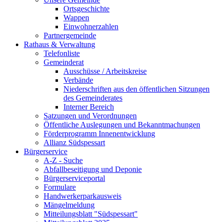
Ortsgeschichte
Wappen
Einwohnerzahlen
Partnergemeinde
Rathaus & Verwaltung
Telefonliste
Gemeinderat
Ausschüsse / Arbeitskreise
Verbände
Niederschriften aus den öffentlichen Sitzungen
des Gemeinderates
Interner Bereich
Satzungen und Verordnungen
Öffentliche Auslegungen und Bekanntmachungen
Förderprogramm Innenentwicklung
Allianz Südspessart
Bürgerservice
A-Z - Suche
Abfallbeseitigung und Deponie
Bürgerserviceportal
Formulare
Handwerkerparkausweis
Mängelmeldung
Mitteilungsblatt "Südspessart"