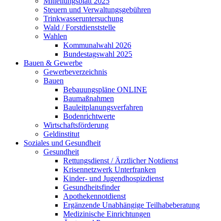
Mitteilungsblatt 2025
Steuern und Verwaltungsgebühren
Trinkwasseruntersuchung
Wald / Forstdienststelle
Wahlen
Kommunalwahl 2026
Bundestagswahl 2025
Bauen & Gewerbe
Gewerbeverzeichnis
Bauen
Bebauungspläne ONLINE
Baumaßnahmen
Bauleitplanungsverfahren
Bodenrichtwerte
Wirtschaftsförderung
Geldinstitut
Soziales und Gesundheit
Gesundheit
Rettungsdienst / Ärztlicher Notdienst
Krisennetzwerk Unterfranken
Kinder- und Jugendhospizdienst
Gesundheitsfinder
Apothekennotdienst
Ergänzende Unabhängige Teilhabeberatung
Medizinische Einrichtungen