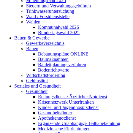
Mitteilungsblatt 2025
Steuern und Verwaltungsgebühren
Trinkwasseruntersuchung
Wald / Forstdienststelle
Wahlen
Kommunalwahl 2026
Bundestagswahl 2025
Bauen & Gewerbe
Gewerbeverzeichnis
Bauen
Bebauungspläne ONLINE
Baumaßnahmen
Bauleitplanungsverfahren
Bodenrichtwerte
Wirtschaftsförderung
Geldinstitut
Soziales und Gesundheit
Gesundheit
Rettungsdienst / Ärztlicher Notdienst
Krisennetzwerk Unterfranken
Kinder- und Jugendhospizdienst
Gesundheitsfinder
Apothekennotdienst
Ergänzende Unabhängige Teilhabeberatung
Medizinische Einrichtungen