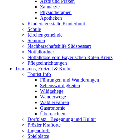
Ärzte und Praxen
Zahnärzte
Physiotherapien
Apotheken
Kindertagesstätte Kunterbunt
Schule
Kirchengemeinde
Senioren
Nachbarschaftshilfe Südspessart
Notfallordner
Notfalldose vom Bayerischen Roten Kreuz
Pflegeeinrichtungen
Tourismus, Freizeit & Kultur
Tourist-Info
Führungen und Wanderungen
Sehenswürdigkeiten
Wildgehege
Wanderwege
Wald erFahren
Gastronomie
Übernachten
Dorfplatz - Begegnung und Kultur
Prözler Kraftorte
Jugendtreff
Spielplätze