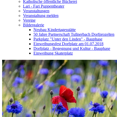
Katholische öffentliche Bücherei
Lari - Fari Puppentheater
Veranstaltungen
Veranstaltung melden
Vereine
Bildergalerie
Neubau Kindertagesstätte
50 Jahre Partnerschaft Tullnerbach Dorfprozelten
Parkplatz "Unter den Linden" - Bauphase
Einweihungsfest Dorfplatz am 01.07.2018
Dorfplatz - Begegnung und Kultur - Bauphase
Einweihung Skaterplatz