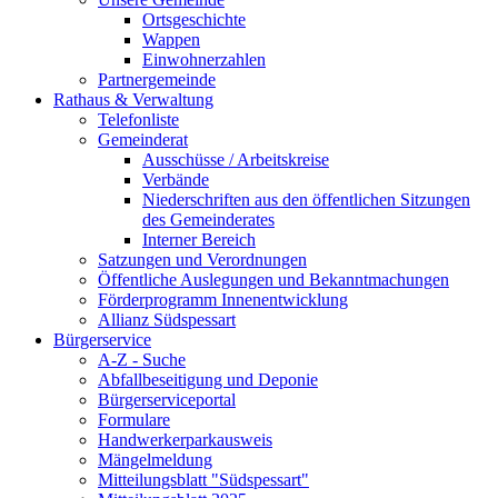
Ortsgeschichte
Wappen
Einwohnerzahlen
Partnergemeinde
Rathaus & Verwaltung
Telefonliste
Gemeinderat
Ausschüsse / Arbeitskreise
Verbände
Niederschriften aus den öffentlichen Sitzungen
des Gemeinderates
Interner Bereich
Satzungen und Verordnungen
Öffentliche Auslegungen und Bekanntmachungen
Förderprogramm Innenentwicklung
Allianz Südspessart
Bürgerservice
A-Z - Suche
Abfallbeseitigung und Deponie
Bürgerserviceportal
Formulare
Handwerkerparkausweis
Mängelmeldung
Mitteilungsblatt "Südspessart"